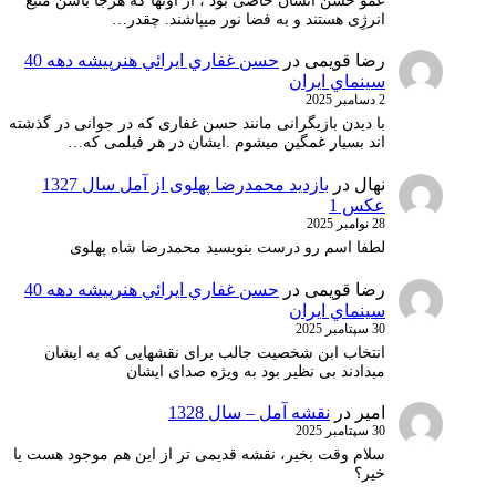
عمو حسن انسان خاصی بود ، از آونها که هرجا باشن منبع
انرژِی هستند و به فضا نور میپاشند. چقدر…
رضا قویمی
در
حسن غفاري ايرائي هنرپيشه دهه 40
سينماي ايران
2 دسامبر 2025
با دیدن بازیگرانی مانند حسن غفاری که در جوانی در گذشته
اند بسیار غمگین میشوم .ایشان در هر فیلمی که…
نهال
در
بازدید محمدرضا پهلوی از آمل سال 1327
عکس 1
28 نوامبر 2025
لطفا اسم رو درست بنویسید محمدرضا شاه پهلوی
رضا قویمی
در
حسن غفاري ايرائي هنرپيشه دهه 40
سينماي ايران
30 سپتامبر 2025
انتخاب ابن شخصیت جالب برای نقشهایی که به ایشان
میدادند بی نظیر بود به ویژه صدای ایشان
امیر
در
نقشه آمل – سال 1328
30 سپتامبر 2025
سلام وقت بخیر، نقشه قدیمی تر از این هم موجود هست یا
خیر؟