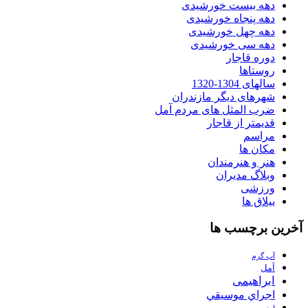
دهه بیست خورشیدی
دهه پنجاه خورشیدی
دهه چهل خورشیدی
دهه سی خورشیدی
دوره قاجار
روستاها
سالهای 1304-1320
شهرهای دیگر مازندران
ضرب المثل های مردم آمل
قدیمتر از قاجار
مراسم
مکان ها
هنر و هنرمندان
وبلاگ مدیران
ورزشی
ییلاق ها
آخرین برچسب ها
آب گرم
آمل
ابراهیمی
اجراي موسيقي