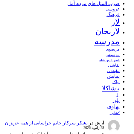
ضرب المثل های مردم آمل
عروسی
فرهنگ
لار
لاریجان
مدرسه
مرتضوی
موسیقی
ناصر الدین شاه
نقاشی
نمايشنامه
نمایش
نیاک
پاشاکلا
پل
پلور
پهلوی
کشاورز
آرش
در
تشکر سرکار خانم خراسانی از همه عزیزان
28 ژانویه 2026