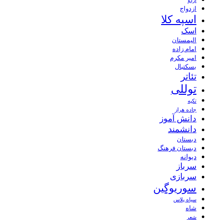
اردو
ازدواج
اسپه کلا
اسک
الیمستان
امام زاده
امیر مکرم
بسکتبال
تئاتر
توللی
تکیه
جاده هراز
دانش آموز
دانشمند
دبستان
دبستان فرهنگ
دیوانه
سرباز
سربازی
سوریوگین
سیاه پلاس
شاه
شعر