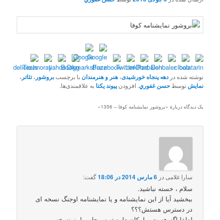
نوشته شده در
دهه پنجاه خورشیدی
،
هنر و هنرمندان
با برچسب
بروشور
،
تئاتر
،
نمایش
توسط
حسن غفوري
. افزودن
پیوند یکتا
به علاقمندی‌ها.
یک دیدگاه دربارهٔ «
بروشور نمايشنامه کوفا – 1356
»
سارا غلامی
در
6 مارس 2014 در 18:06
گفت:
سلام ، خسته نباشید.
ببخشید آیا از این نمایشنامه و یا نمایشنامه اوجنگ نسخه ای
در دسترس هستش؟؟؟
لطفا اگه هست و امکان داره تهیه ، چاپ یا به نسخه