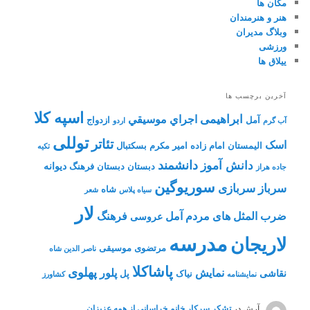
مکان ها
هنر و هنرمندان
وبلاگ مدیران
ورزشی
ییلاق ها
آخرین برچسب ها
اسپه کلا
ابراهیمی
اجراي موسيقي
آمل
ازدواج
آب گرم
اردو
توللی
تئاتر
اسک
الیمستان
امام زاده
امیر مکرم
بسکتبال
تکیه
دانشمند
دانش آموز
دیوانه
دبستان
دبستان فرهنگ
جاده هراز
سوریوگین
سرباز
سربازی
شاه
سیاه پلاس
شعر
لار
ضرب المثل های مردم آمل
فرهنگ
عروسی
مدرسه
لاریجان
مرتضوی
موسیقی
ناصر الدین شاه
پاشاکلا
پهلوی
نمایش
پلور
نقاشی
نیاک
پل
نمايشنامه
کشاورز
آرش
در
تشکر سرکار خانم خراسانی از همه عزیزان