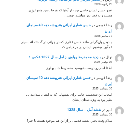
28 ژانویه 2026
عمو حسن انسان خاصی بود ، از آونها که هرجا باشن منبع انرژِی
هستند و به فضا نور میپاشند. چقدر…
رضا قویمی
در
حسن غفاري ايرائي هنرپيشه دهه 40 سينماي
ايران
2 دسامبر 2025
با دیدن بازیگرانی مانند حسن غفاری که در جوانی در گذشته اند بسیار
غمگین میشوم .ایشان در هر فیلمی که…
نهال
در
بازدید محمدرضا پهلوی از آمل سال 1327 عکس 1
28 نوامبر 2025
لطفا اسم رو درست بنویسید محمدرضا شاه پهلوی
رضا قویمی
در
حسن غفاري ايرائي هنرپيشه دهه 40 سينماي
ايران
30 سپتامبر 2025
انتخاب ابن شخصیت جالب برای نقشهایی که به ایشان میدادند بی
نظیر بود به ویژه صدای ایشان
امیر
در
نقشه آمل – سال 1328
30 سپتامبر 2025
سلام وقت بخیر، نقشه قدیمی تر از این هم موجود هست یا خیر؟