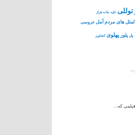
توللی
تکیه
جاده هراز
مثل های مردم آمل
عروسی
پهلوی
پلور
پل
کشاورز
ر…
 فیلمی که…