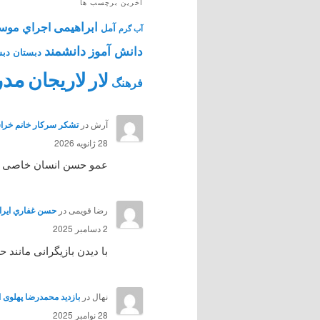
آخرین برچسب ها
ابراهیمی
اجراي موس
آمل
آب گرم
دانشمند
دانش آموز
دبستان
دبس
مدر
لاریجان
لار
فرهنگ
آرش
در
تشکر سرکار خانم خراس
28 ژانویه 2026
عمو حسن انسان خاصی بود 
رضا قویمی
در
حسن غفاري ايرائي هنرپي
2 دسامبر 2025
با دیدن بازیگرانی مانند
نهال
در
بازدید محمدرضا پهلوی از آمل 
28 نوامبر 2025