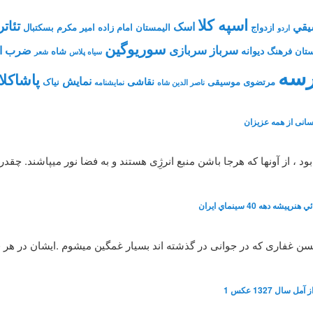
اسپه کلا
تئاتر
يقي
اسک
ازدواج
الیمستان
امام زاده
امیر مکرم
بسکتبال
اردو
سوریوگین
سرباز
سربازی
ضرب ال
دیوانه
تان فرهنگ
شاه
سیاه پلاس
شعر
سه
پاشاکلا
نمایش
نقاشی
مرتضوی
موسیقی
نیاک
ناصر الدین شاه
نمايشنامه
انی از همه عزیزان
، از آونها که هرجا باشن منبع انرژِی هستند و به فضا نور میپاشند. چقد
شه دهه 40 سينماي ايران
 حسن غفاری که در جوانی در گذشته اند بسیار غمگین میشوم .ایشان در هر
سال 1327 عکس 1