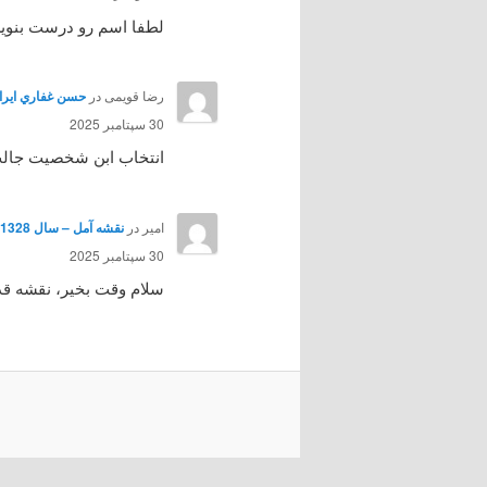
لطفا اسم رو درست بنوی
رضا قویمی
در
حسن غفاري ايرائي هنرپي
30 سپتامبر 2025
انتخاب ابن شخصیت جالب ب
امیر
در
نقشه آمل – سال 1328
30 سپتامبر 2025
سلام وقت بخیر، نقشه قد