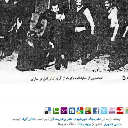
نوشته شده در
دهه پنجاه خورشیدی
،
هنر و هنرمندان
با برچسب
تئاتر کوفا
توسط
حسن غفوري
. افزودن
پیوند یکتا
به علاقمندی‌ها.