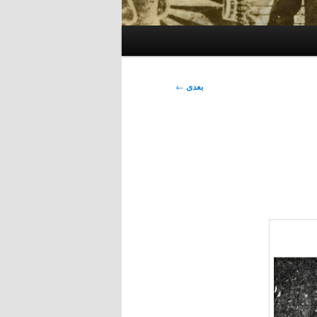
بعدی
←