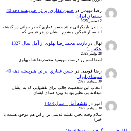
رضا قویمی
در
حسن غفاري ايرائي هنرپيشه دهه 40
سينماي ايران
2 دسامبر 2025
با دیدن بازیگرانی مانند حسن غفاری که در جوانی در گذشته
اند بسیار غمگین میشوم .ایشان در هر فیلمی که…
نهال
در
بازدید محمدرضا پهلوی از آمل سال 1327
عکس 1
28 نوامبر 2025
لطفا اسم رو درست بنویسید محمدرضا شاه پهلوی
رضا قویمی
در
حسن غفاري ايرائي هنرپيشه دهه 40
سينماي ايران
30 سپتامبر 2025
انتخاب ابن شخصیت جالب برای نقشهایی که به ایشان
میدادند بی نظیر بود به ویژه صدای ایشان
امیر
در
نقشه آمل – سال 1328
30 سپتامبر 2025
سلام وقت بخیر، نقشه قدیمی تر از این هم موجود هست یا
خیر؟
با افتخار نیرو گرفته از WordPress