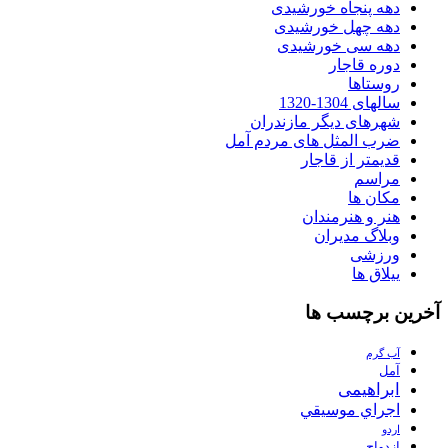
دهه پنجاه خورشیدی
دهه چهل خورشیدی
دهه سی خورشیدی
دوره قاجار
روستاها
سالهای 1304-1320
شهرهای دیگر مازندران
ضرب المثل های مردم آمل
قدیمتر از قاجار
مراسم
مکان ها
هنر و هنرمندان
وبلاگ مدیران
ورزشی
ییلاق ها
آخرین برچسب ها
آب گرم
آمل
ابراهیمی
اجراي موسيقي
اردو
ازدواج