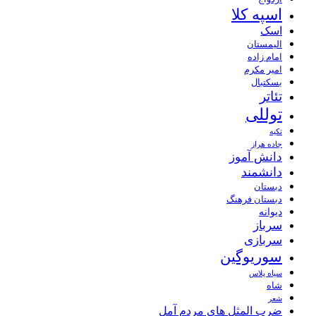
اسپه کلا
اسک
الیمستان
امام زاده
امیر مکرم
بسکتبال
تئاتر
توللی
تکیه
جاده هراز
دانش آموز
دانشمند
دبستان
دبستان فرهنگ
دیوانه
سرباز
سربازی
سوریوگین
سیاه پلاس
شاه
شعر
ضرب المثل های مردم آمل