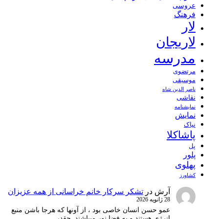
عروسی
فرهنگ
لار
لاریجان
مدرسه
مرتضوی
موسیقی
ناصر الدین شاه
نقاشی
نمايشنامه
نمایش
نیاک
پاشاکلا
پل
پلور
پهلوی
کشاورز
آرش
در
تشکر سرکار خانم خراسانی از همه عزیزان
28 ژانویه 2026
عمو حسن انسان خاصی بود ، از آونها که هرجا باشن منبع
انرژِی هستند و به فضا نور میپاشند. چقدر…