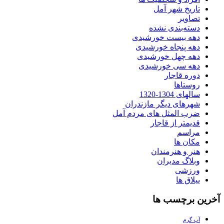
تاریخ شهر آمل
تصاویر
دسته‌بندی نشده
دهه بیست خورشیدی
دهه پنجاه خورشیدی
دهه چهل خورشیدی
دهه سی خورشیدی
دوره قاجار
روستاها
سالهای 1304-1320
شهرهای دیگر مازندران
ضرب المثل های مردم آمل
قدیمتر از قاجار
مراسم
مکان ها
هنر و هنرمندان
وبلاگ مدیران
ورزشی
ییلاق ها
آخرین برچسب ها
آب گرم