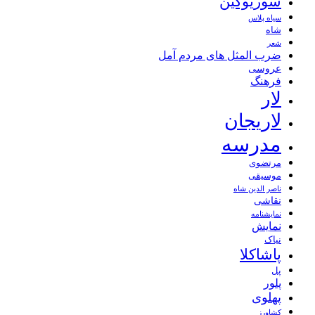
سوریوگین
سیاه پلاس
شاه
شعر
ضرب المثل های مردم آمل
عروسی
فرهنگ
لار
لاریجان
مدرسه
مرتضوی
موسیقی
ناصر الدین شاه
نقاشی
نمايشنامه
نمایش
نیاک
پاشاکلا
پل
پلور
پهلوی
کشاورز