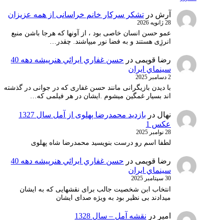
آرش
در
تشکر سرکار خانم خراسانی از همه عزیزان
28 ژانویه 2026
عمو حسن انسان خاصی بود ، از آونها که هرجا باشن منبع
انرژِی هستند و به فضا نور میپاشند. چقدر…
رضا قویمی
در
حسن غفاري ايرائي هنرپيشه دهه 40
سينماي ايران
2 دسامبر 2025
با دیدن بازیگرانی مانند حسن غفاری که در جوانی در گذشته
اند بسیار غمگین میشوم .ایشان در هر فیلمی که…
نهال
در
بازدید محمدرضا پهلوی از آمل سال 1327
عکس 1
28 نوامبر 2025
لطفا اسم رو درست بنویسید محمدرضا شاه پهلوی
رضا قویمی
در
حسن غفاري ايرائي هنرپيشه دهه 40
سينماي ايران
30 سپتامبر 2025
انتخاب ابن شخصیت جالب برای نقشهایی که به ایشان
میدادند بی نظیر بود به ویژه صدای ایشان
امیر
در
نقشه آمل – سال 1328