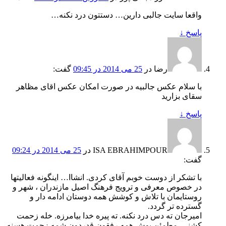
واقعا سایت جالبی دارین… دستتون درد نکنه…
پاسخ
↓
رضا
در
25 می 2014 در 09:45
گفت:
با سلام عکس جالبیه در صورت امکان عکس اقای مظاهر
سقای بزارید
پاسخ
↓
ISA EBRAHIMPOUR
در
25 می 2014 در 09:24
گفت:
با تشکر از دوست خوبم آقای کردی. ان‏شاا… اینگونه فعالیتها
در خصوص معرفی و ترویج فرهنگ اصیل مازندران ، شهر و
روستایمان با تلاش و کوشش همه دوستان ادامه دار و
گسترده تر گردد.
امیرجان ته دس درد نکنه. ته پیره خدا بیامرزه. خله زحمت
کشنی. مطمئن بوش همه رفقون قدردون شمه زحمت هسنه.