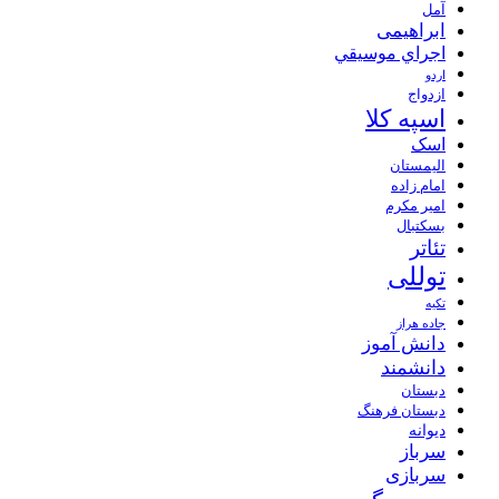
آمل
ابراهیمی
اجراي موسيقي
اردو
ازدواج
اسپه کلا
اسک
الیمستان
امام زاده
امیر مکرم
بسکتبال
تئاتر
توللی
تکیه
جاده هراز
دانش آموز
دانشمند
دبستان
دبستان فرهنگ
دیوانه
سرباز
سربازی