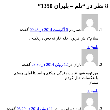
8 نظر در “
تلم – بلیران 1350
”
عمار
در
5 آگوست 2014 در 00:48
گفت:
سلام*داش قربون خله خار ته دس دردنکنه .
پاسخ
↓
باران
در
12 ژوئن 2014 در 23:36
گفت:
من تویه شهر غریب زندگی میکنم و اصالتا آملی هستم
با عکسات حال کردم
ممنان
پاسخ
↓
فرزاد باقی پور
در
11 ژوئن 2014 در 08:29
گفت: