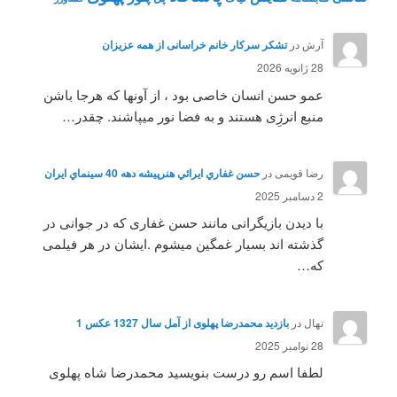
آرش
در
تشکر سرکار خانم خراسانی از همه عزیزان
28 ژانویه 2026
عمو حسن انسان خاصی بود ، از آونها که هرجا باشن
منبع انرژِی هستند و به فضا نور میپاشند. چقدر…
رضا قویمی
در
حسن غفاري ايرائي هنرپيشه دهه 40 سينماي ايران
2 دسامبر 2025
با دیدن بازیگرانی مانند حسن غفاری که در جوانی در
گذشته اند بسیار غمگین میشوم .ایشان در هر فیلمی
که…
نهال
در
بازدید محمدرضا پهلوی از آمل سال 1327 عکس 1
28 نوامبر 2025
لطفا اسم رو درست بنویسید محمدرضا شاه پهلوی