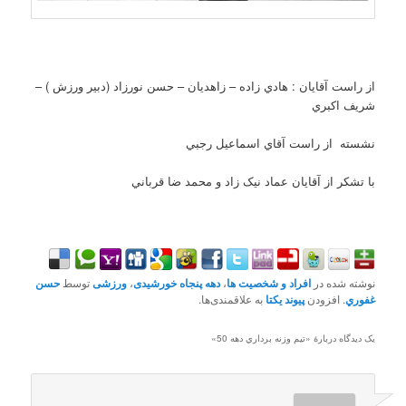
از راست آقايان : هادي زاده – زاهديان – حسن نورزاد (دبير ورزش ) –
شريف اکبري
نشسته از راست آقاي اسماعيل رجبي
با تشکر از آقايان عماد نيک زاد و محمد ضا قرباني
نوشته شده در
افراد و شخصیت ها
،
دهه پنجاه خورشیدی
،
ورزشی
توسط
حسن
غفوري
. افزودن
پیوند یکتا
به علاقمندی‌ها.
یک دیدگاه دربارهٔ «
تيم وزنه برداري دهه 50
»