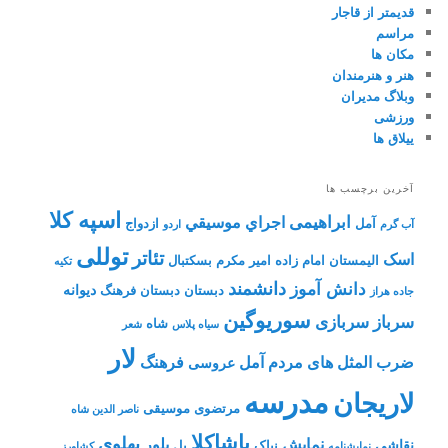
قدیمتر از قاجار
مراسم
مکان ها
هنر و هنرمندان
وبلاگ مدیران
ورزشی
ییلاق ها
آخرین برچسب ها
اسپه کلا
ابراهیمی
اجراي موسيقي
آمل
ازدواج
آب گرم
اردو
توللی
تئاتر
اسک
الیمستان
امام زاده
امیر مکرم
بسکتبال
تکیه
دانشمند
دانش آموز
دیوانه
دبستان
دبستان فرهنگ
جاده هراز
سوریوگین
سرباز
سربازی
شاه
سیاه پلاس
شعر
لار
ضرب المثل های مردم آمل
فرهنگ
عروسی
مدرسه
لاریجان
مرتضوی
موسیقی
ناصر الدین شاه
پاشاکلا
پهلوی
نمایش
پلور
نقاشی
نیاک
پل
نمايشنامه
کشاورز