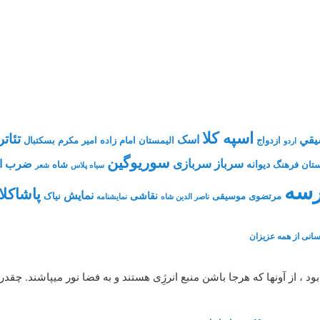
اسپه کلا
تئاتر
يقي
اسک
ازدواج
الیمستان
امام زاده
امیر مکرم
بسکتبال
اردو
سوریوگین
سرباز
سربازی
ضرب ال
دیوانه
تان فرهنگ
شاه
سیاه پلاس
شعر
سه
پاشاکلا
نمایش
نقاشی
مرتضوی
موسیقی
نیاک
ناصر الدین شاه
نمايشنامه
انی از همه عزیزان
، از آونها که هرجا باشن منبع انرژِی هستند و به فضا نور میپاشند. چقد