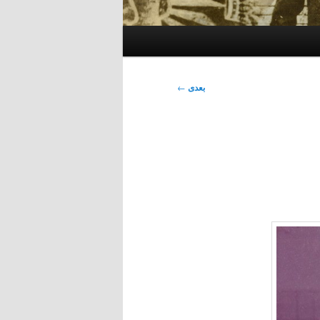
بعدی
←