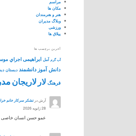
مراسم
مکان ها
هنر و هنرمندان
وبلاگ مدیران
ورزشی
ییلاق ها
آخرین برچسب ها
ابراهیمی
اجراي موس
آمل
آب گرم
دانشمند
دانش آموز
دبستان
دبس
مدر
لاریجان
لار
فرهنگ
آرش
در
تشکر سرکار خانم خراس
28 ژانویه 2026
عمو حسن انسان خاصی بود 