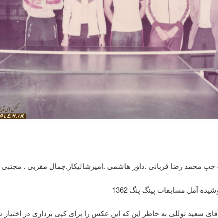
 چپ محمد رضا قربانی .داور هاشمی .امیرشالیکار.جمال مقربی . مجتبی 
ده آمل مسابقات پینگ پنگ 1362
آقای سعید توللی به خاطر این که این عکس را برای کپی برداری در اختیار 