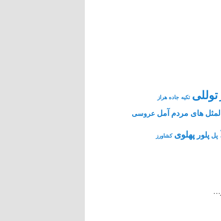
توللی
تکیه
جاده هراز
مثل های مردم آمل
عروسی
پهلوی
پلور
پل
کشاورز
ر…