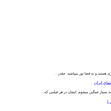
ِی هستند و به فضا نور میپاشند. چقدر…
اند بسیار غمگین میشوم .ایشان در هر فیلمی که…