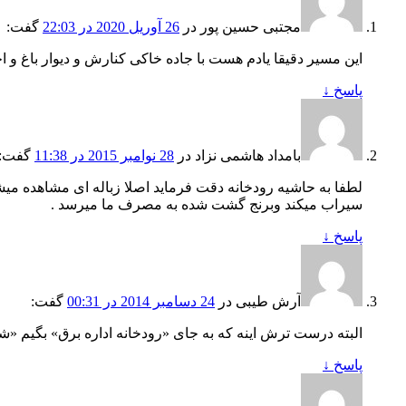
مجتبی حسین پور
در
26 آوریل 2020 در 22:03
گفت:
این مسیر دقیقا یادم هست با جاده خاکی کنارش و دیوار باغ 
پاسخ
↓
بامداد هاشمی نزاد
در
28 نوامبر 2015 در 11:38
گفت:
لطفا به حاشیه رودخانه دقت فرماید اصلا زباله ای مشاهده میش
سیراب میکند وبرنج گشت شده به مصرف ما میرسد .
پاسخ
↓
آرش طیبی
در
24 دسامبر 2014 در 00:31
گفت:
البته درست ترش اینه که به جای «رودخانه اداره برق» بگیم «ش
پاسخ
↓