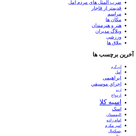
ضرب المثل های مردم آمل
قدیمتر از قاجار
مراسم
مکان ها
هنر و هنرمندان
وبلاگ مدیران
ورزشی
ییلاق ها
آخرین برچسب ها
آب گرم
آمل
ابراهیمی
اجراي موسيقي
اردو
ازدواج
اسپه کلا
اسک
الیمستان
امام زاده
امیر مکرم
بسکتبال