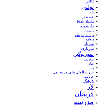
تئاتر
توللی
تکیه
جاده هراز
دانش آموز
دانشمند
دبستان
دبستان فرهنگ
دیوانه
سرباز
سربازی
سوریوگین
سیاه پلاس
شاه
شعر
ضرب المثل های مردم آمل
عروسی
فرهنگ
لار
لاریجان
مدرسه