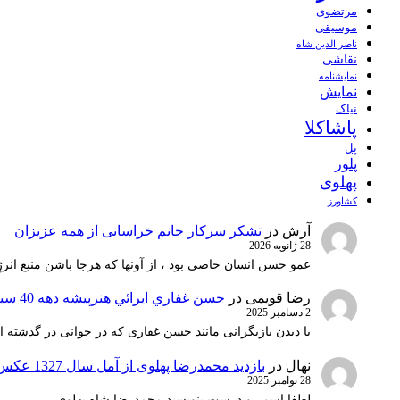
مرتضوی
موسیقی
ناصر الدین شاه
نقاشی
نمايشنامه
نمایش
نیاک
پاشاکلا
پل
پلور
پهلوی
کشاورز
آرش
در
تشکر سرکار خانم خراسانی از همه عزیزان
28 ژانویه 2026
عمو حسن انسان خاصی بود ، از آونها که هرجا باشن منبع انرژ
رضا قویمی
در
حسن غفاري ايرائي هنرپيشه دهه 40 سينماي ايران
2 دسامبر 2025
با دیدن بازیگرانی مانند حسن غفاری که در جوانی در گذشته 
نهال
در
بازدید محمدرضا پهلوی از آمل سال 1327 عکس 1
28 نوامبر 2025
لطفا اسم رو درست بنویسید محمدرضا شاه پهلوی