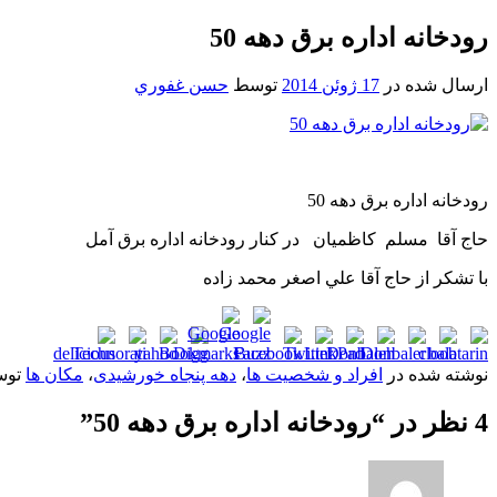
رودخانه اداره برق دهه 50
ارسال شده در
17 ژوئن 2014
توسط
حسن غفوري
رودخانه اداره برق دهه 50
حاج آقا مسلم کاظميان در کنار رودخانه اداره برق آمل
با تشکر از حاج آقا علي اصغر محمد زاده
نوشته شده در
افراد و شخصیت ها
،
دهه پنجاه خورشیدی
،
مکان ها
تو
4 نظر در “
رودخانه اداره برق دهه 50
”