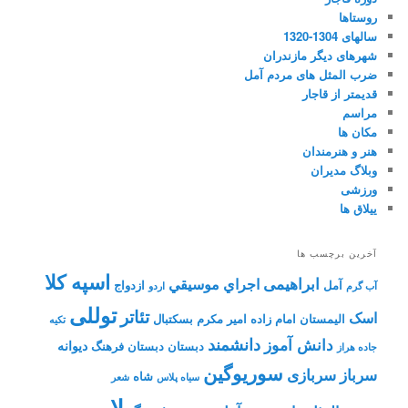
روستاها
سالهای 1304-1320
شهرهای دیگر مازندران
ضرب المثل های مردم آمل
قدیمتر از قاجار
مراسم
مکان ها
هنر و هنرمندان
وبلاگ مدیران
ورزشی
ییلاق ها
آخرین برچسب ها
اسپه کلا
ابراهیمی
اجراي موسيقي
آمل
ازدواج
آب گرم
اردو
توللی
تئاتر
اسک
الیمستان
امام زاده
امیر مکرم
بسکتبال
تکیه
دانشمند
دانش آموز
دیوانه
دبستان
دبستان فرهنگ
جاده هراز
سوریوگین
سرباز
سربازی
شاه
سیاه پلاس
شعر
لار