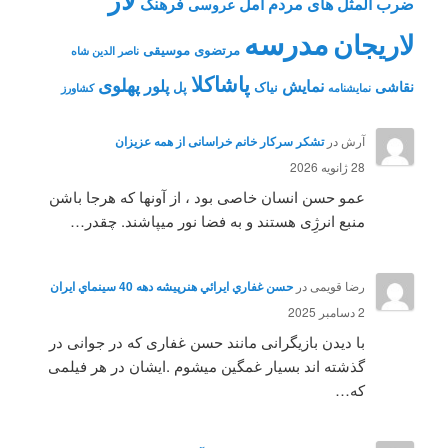
ضرب المثل های مردم آمل
فرهنگ
عروسی
مدرسه
لاریجان
مرتضوی
موسیقی
ناصر الدین شاه
پاشاکلا
پهلوی
نمایش
پلور
نقاشی
نیاک
پل
نمايشنامه
کشاورز
آرش
در
تشکر سرکار خانم خراسانی از همه عزیزان
28 ژانویه 2026
عمو حسن انسان خاصی بود ، از آونها که هرجا باشن
منبع انرژِی هستند و به فضا نور میپاشند. چقدر…
رضا قویمی
در
حسن غفاري ايرائي هنرپيشه دهه 40 سينماي ايران
2 دسامبر 2025
با دیدن بازیگرانی مانند حسن غفاری که در جوانی در
گذشته اند بسیار غمگین میشوم .ایشان در هر فیلمی
که…