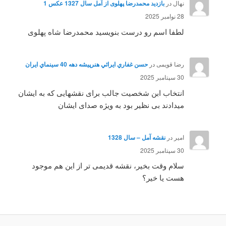
نهال
در
بازدید محمدرضا پهلوی از آمل سال 1327 عکس 1
28 نوامبر 2025
لطفا اسم رو درست بنویسید محمدرضا شاه پهلوی
رضا قویمی
در
حسن غفاري ايرائي هنرپيشه دهه 40 سينماي ايران
30 سپتامبر 2025
انتخاب ابن شخصیت جالب برای نقشهایی که به ایشان
میدادند بی نظیر بود به ویژه صدای ایشان
امیر
در
نقشه آمل – سال 1328
30 سپتامبر 2025
سلام وقت بخیر، نقشه قدیمی تر از این هم موجود
هست یا خیر؟