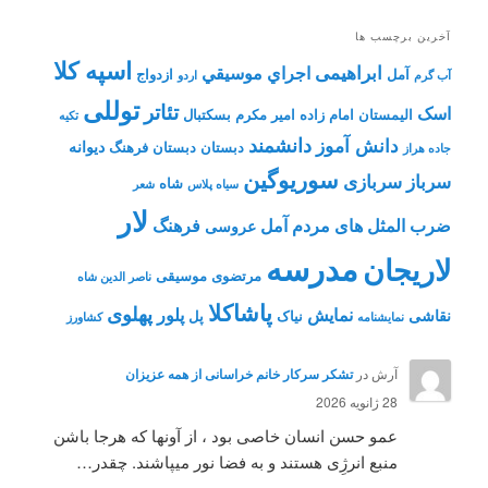
آخرین برچسب ها
اسپه کلا
ابراهیمی
اجراي موسيقي
آمل
ازدواج
آب گرم
اردو
توللی
تئاتر
اسک
الیمستان
امام زاده
امیر مکرم
بسکتبال
تکیه
دانشمند
دانش آموز
دیوانه
دبستان
دبستان فرهنگ
جاده هراز
سوریوگین
سرباز
سربازی
شاه
سیاه پلاس
شعر
لار
ضرب المثل های مردم آمل
فرهنگ
عروسی
مدرسه
لاریجان
مرتضوی
موسیقی
ناصر الدین شاه
پاشاکلا
پهلوی
نمایش
پلور
نقاشی
نیاک
پل
نمايشنامه
کشاورز
آرش
در
تشکر سرکار خانم خراسانی از همه عزیزان
28 ژانویه 2026
عمو حسن انسان خاصی بود ، از آونها که هرجا باشن
منبع انرژِی هستند و به فضا نور میپاشند. چقدر…