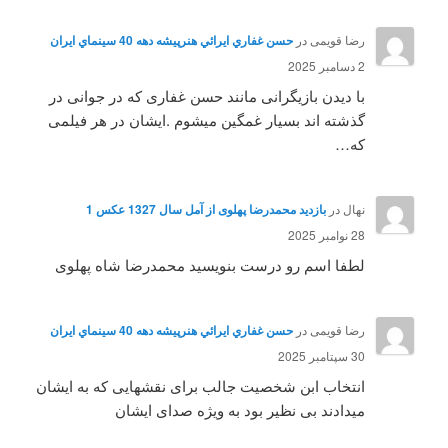
رضا قویمی
در
حسن غفاري ايرائي هنرپيشه دهه 40 سينماي ايران
2 دسامبر 2025
با دیدن بازیگرانی مانند حسن غفاری که در جوانی در
گذشته اند بسیار غمگین میشوم .ایشان در هر فیلمی
که…
نهال
در
بازدید محمدرضا پهلوی از آمل سال 1327 عکس 1
28 نوامبر 2025
لطفا اسم رو درست بنویسید محمدرضا شاه پهلوی
رضا قویمی
در
حسن غفاري ايرائي هنرپيشه دهه 40 سينماي ايران
30 سپتامبر 2025
انتخاب ابن شخصیت جالب برای نقشهایی که به ایشان
میدادند بی نظیر بود به ویژه صدای ایشان