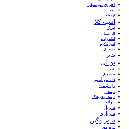
اجراي موسيقي
اردو
ازدواج
اسپه کلا
اسک
الیمستان
امام زاده
امیر مکرم
بسکتبال
تئاتر
توللی
تکیه
جاده هراز
دانش آموز
دانشمند
دبستان
دبستان فرهنگ
دیوانه
سرباز
سربازی
سوریوگین
سیاه پلاس