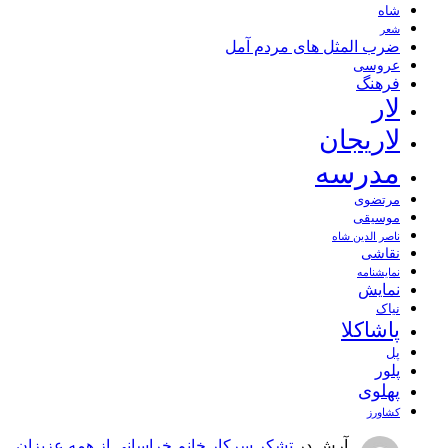
شاه
شعر
ضرب المثل های مردم آمل
عروسی
فرهنگ
لار
لاریجان
مدرسه
مرتضوی
موسیقی
ناصر الدین شاه
نقاشی
نمايشنامه
نمایش
نیاک
پاشاکلا
پل
پلور
پهلوی
کشاورز
آرش
در
تشکر سرکار خانم خراسانی از همه عزیزان