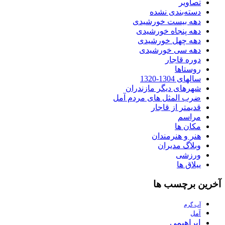
تصاویر
دسته‌بندی نشده
دهه بیست خورشیدی
دهه پنجاه خورشیدی
دهه چهل خورشیدی
دهه سی خورشیدی
دوره قاجار
روستاها
سالهای 1304-1320
شهرهای دیگر مازندران
ضرب المثل های مردم آمل
قدیمتر از قاجار
مراسم
مکان ها
هنر و هنرمندان
وبلاگ مدیران
ورزشی
ییلاق ها
آخرین برچسب ها
آب گرم
آمل
ابراهیمی