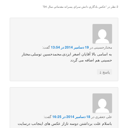
2 نظر در “
عکس يادگاري دانش سراي پسرانه مقدماتي سال 54
”
مختارحسینی
در
19 دسامبر 2014 در 13:54
گفت:
به اسامی بالا آقایان اصغر ایزدی،محمدحسین توسلی،مختار
حسینی هم اضافه می گردد
↓
پاسخ
علی جعفری
در
18 دسامبر 2014 در 16:25
گفت:
باسلام علت برداشتن دوسه تازاز عکس های اینجانب درسایت