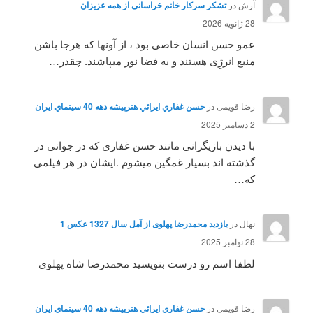
آرش
در
تشکر سرکار خانم خراسانی از همه عزیزان
28 ژانویه 2026
عمو حسن انسان خاصی بود ، از آونها که هرجا باشن
منبع انرژِی هستند و به فضا نور میپاشند. چقدر…
رضا قویمی
در
حسن غفاري ايرائي هنرپيشه دهه 40 سينماي ايران
2 دسامبر 2025
با دیدن بازیگرانی مانند حسن غفاری که در جوانی در
گذشته اند بسیار غمگین میشوم .ایشان در هر فیلمی
که…
نهال
در
بازدید محمدرضا پهلوی از آمل سال 1327 عکس 1
28 نوامبر 2025
لطفا اسم رو درست بنویسید محمدرضا شاه پهلوی
رضا قویمی
در
حسن غفاري ايرائي هنرپيشه دهه 40 سينماي ايران