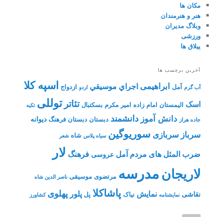
مکان ها
هنر و هنرمندان
وبلاگ مدیران
ورزشی
ییلاق ها
آخرین برچسب ها
اسپه کلا
ابراهیمی
اجراي موسيقي
آمل
ازدواج
آب گرم
اردو
توللی
تئاتر
اسک
الیمستان
امام زاده
امیر مکرم
بسکتبال
تکیه
دانشمند
دانش آموز
دیوانه
دبستان
دبستان فرهنگ
جاده هراز
سوریوگین
سرباز
سربازی
شاه
سیاه پلاس
شعر
لار
ضرب المثل های مردم آمل
فرهنگ
عروسی
مدرسه
لاریجان
مرتضوی
موسیقی
ناصر الدین شاه
پاشاکلا
پهلوی
نمایش
پلور
نقاشی
نیاک
پل
نمايشنامه
کشاورز