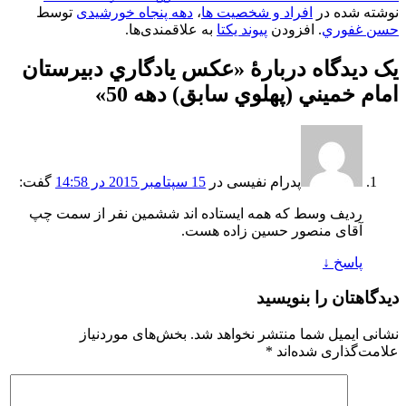
نوشته شده در
افراد و شخصیت ها
،
دهه پنجاه خورشیدی
توسط
حسن غفوري
. افزودن
پیوند یکتا
به علاقمندی‌ها.
یک دیدگاه دربارهٔ «
عکس يادگاري دبيرستان
امام خميني (پهلوي سابق)​ دهه 50
»
پدرام نفيسى
در
15 سپتامبر 2015 در 14:58
گفت:
رديف وسط که همه ايستاده اند ششمين نفر از سمت چپ
آقاى منصور حسين زاده هست.
پاسخ
↓
دیدگاهتان را بنویسید
نشانی ایمیل شما منتشر نخواهد شد.
بخش‌های موردنیاز
علامت‌گذاری شده‌اند
*