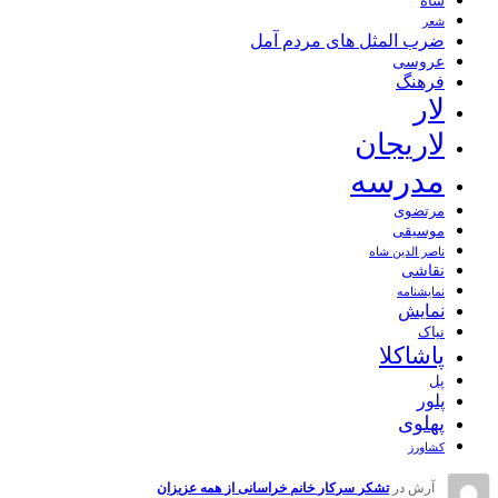
شاه
شعر
ضرب المثل های مردم آمل
عروسی
فرهنگ
لار
لاریجان
مدرسه
مرتضوی
موسیقی
ناصر الدین شاه
نقاشی
نمايشنامه
نمایش
نیاک
پاشاکلا
پل
پلور
پهلوی
کشاورز
آرش
در
تشکر سرکار خانم خراسانی از همه عزیزان