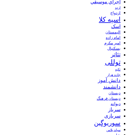
اجراي موسيقي
اردو
ازدواج
اسپه کلا
اسک
الیمستان
امام زاده
امیر مکرم
بسکتبال
تئاتر
توللی
تکیه
جاده هراز
دانش آموز
دانشمند
دبستان
دبستان فرهنگ
دیوانه
سرباز
سربازی
سوریوگین
سیاه پلاس