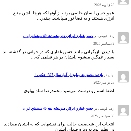
28 ژانویه 2026
عمو حسن انسان خاصی بود ، از آونها که هرجا باشن منبع
انرژِی هستند و به فضا نور میپاشند. چقدر…
رضا قویمی
در
حسن غفاري ايرائي هنرپيشه دهه 40 سينماي ايران
2 دسامبر 2025
با دیدن بازیگرانی مانند حسن غفاری که در جوانی در گذشته اند
بسیار غمگین میشوم .ایشان در هر فیلمی که…
نهال
در
بازدید محمدرضا پهلوی از آمل سال 1327 عکس 1
28 نوامبر 2025
لطفا اسم رو درست بنویسید محمدرضا شاه پهلوی
رضا قویمی
در
حسن غفاري ايرائي هنرپيشه دهه 40 سينماي ايران
30 سپتامبر 2025
انتخاب ابن شخصیت جالب برای نقشهایی که به ایشان میدادند
بی نظیر بود به ویژه صدای ایشان