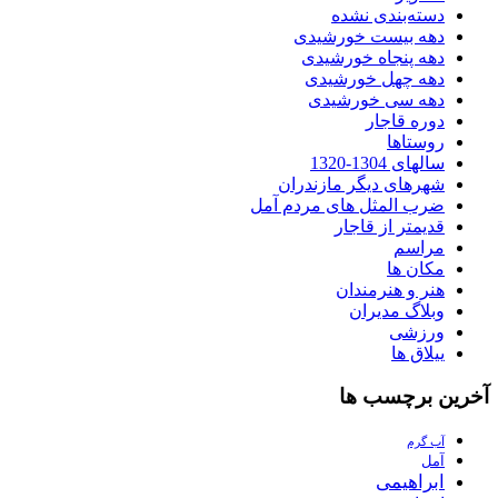
دسته‌بندی نشده
دهه بیست خورشیدی
دهه پنجاه خورشیدی
دهه چهل خورشیدی
دهه سی خورشیدی
دوره قاجار
روستاها
سالهای 1304-1320
شهرهای دیگر مازندران
ضرب المثل های مردم آمل
قدیمتر از قاجار
مراسم
مکان ها
هنر و هنرمندان
وبلاگ مدیران
ورزشی
ییلاق ها
آخرین برچسب ها
آب گرم
آمل
ابراهیمی