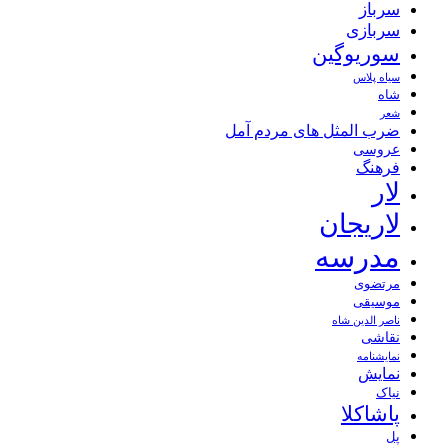
سرباز
سربازی
سوریوگین
سیاه پلاس
شاه
شعر
ضرب المثل های مردم آمل
عروسی
فرهنگ
لار
لاریجان
مدرسه
مرتضوی
موسیقی
ناصر الدین شاه
نقاشی
نمايشنامه
نمایش
نیاک
پاشاکلا
پل