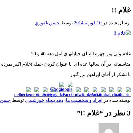
غلام !!
ارسال شده در
10 فوریه 2014
توسط
حسن غفوري
غلام ولي پور چهره آشناي خيابانهاي آمل دهه 40 و 50
متاسفانه در آن سالها عده اي با عنوان کردن جمله (غلام اکبر بمرده 
با تشکر از آقاي ابراهيم بزرگتبار
نوشته شده در
افراد و شخصیت ها
،
دهه پنجاه خورشیدی
توسط
حسن 
3 نظر در “
غلام !!
”