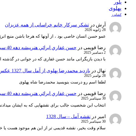
پلور
پهلوی
کشاورز
آرش
در
تشکر سرکار خانم خراسانی از همه عزیزان
28 ژانویه 2026
عمو حسن انسان خاصی بود ، از آونها که هرجا باشن منبع انرژ
رضا قویمی
در
حسن غفاري ايرائي هنرپيشه دهه 40 سينماي ايران
2 دسامبر 2025
با دیدن بازیگرانی مانند حسن غفاری که در جوانی در گذشته 
نهال
در
بازدید محمدرضا پهلوی از آمل سال 1327 عکس 1
28 نوامبر 2025
لطفا اسم رو درست بنویسید محمدرضا شاه پهلوی
رضا قویمی
در
حسن غفاري ايرائي هنرپيشه دهه 40 سينماي ايران
30 سپتامبر 2025
انتخاب ابن شخصیت جالب برای نقشهایی که به ایشان میدادند 
امیر
در
نقشه آمل – سال 1328
30 سپتامبر 2025
سلام وقت بخیر، نقشه قدیمی تر از این هم موجود هست یا خ