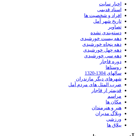
اخبار سایت
اسناد قدیمی
افراد و شخصیت ها
تاریخ شهر آمل
تصاویر
دسته‌بندی نشده
دهه بیست خورشیدی
دهه پنجاه خورشیدی
دهه چهل خورشیدی
دهه سی خورشیدی
دوره قاجار
روستاها
سالهای 1304-1320
شهرهای دیگر مازندران
ضرب المثل های مردم آمل
قدیمتر از قاجار
مراسم
مکان ها
هنر و هنرمندان
وبلاگ مدیران
ورزشی
ییلاق ها