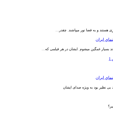
ِی هستند و به فضا نور میپاشند. چقدر…
اند بسیار غمگین میشوم .ایشان در هر فیلمی که…
بی نظیر بود به ویژه صدای ایشان
یر؟