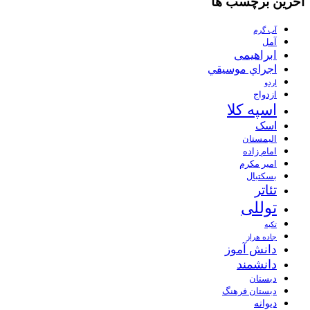
آخرین برچسب ها
آب گرم
آمل
ابراهیمی
اجراي موسيقي
اردو
ازدواج
اسپه کلا
اسک
الیمستان
امام زاده
امیر مکرم
بسکتبال
تئاتر
توللی
تکیه
جاده هراز
دانش آموز
دانشمند
دبستان
دبستان فرهنگ
دیوانه