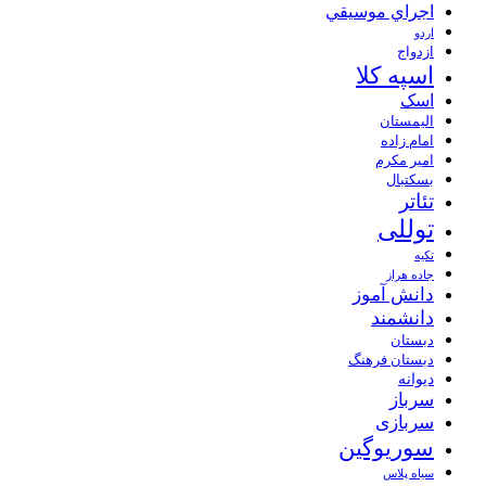
اجراي موسيقي
اردو
ازدواج
اسپه کلا
اسک
الیمستان
امام زاده
امیر مکرم
بسکتبال
تئاتر
توللی
تکیه
جاده هراز
دانش آموز
دانشمند
دبستان
دبستان فرهنگ
دیوانه
سرباز
سربازی
سوریوگین
سیاه پلاس