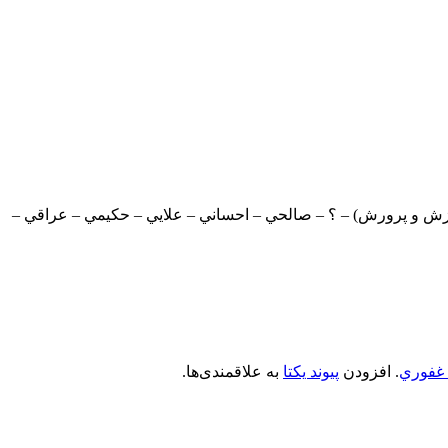
موزش و پرورش) – ؟ – صالحي – احساني – علايي – حکيمي – عراقي –
غفوري
. افزودن
پیوند یکتا
به علاقمندی‌ها.