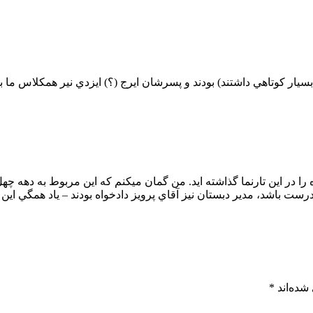
ار كوتاهي داشتند) بودند و پسرشان ايرج (؟) ايزدي نير همكلاس ما بو
ا در اين تارنما گذاشته ايد. من گمان ميكنم كه اين مربوط به دهه چه
رست باشد، مدير دبستان نيز آقاي پرويز دادخواه بودند – ياد همگي اين
شده‌اند
*