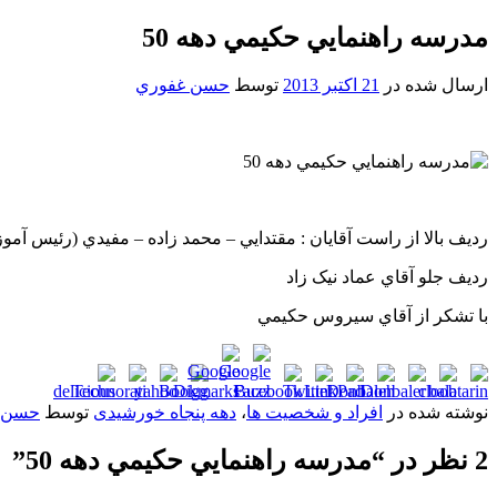
مدرسه راهنمايي حکيمي دهه 50
ارسال شده در
21 اکتبر 2013
توسط
حسن غفوري
رديف بالا از راست آقايان : مقتدايي – محمد زاده – مفيدي (رئيس آ
رديف جلو آقاي عماد نيک زاد
با تشکر از آقاي سيروس حکيمي
نوشته شده در
افراد و شخصیت ها
،
دهه پنجاه خورشیدی
توسط
حسن 
2 نظر در “
مدرسه راهنمايي حکيمي دهه 50
”