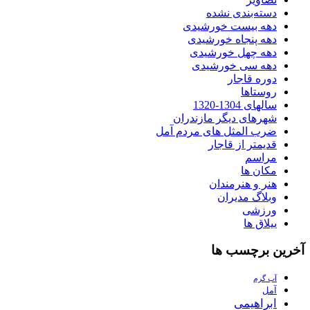
دسته‌بندی نشده
دهه بیست خورشیدی
دهه پنجاه خورشیدی
دهه چهل خورشیدی
دهه سی خورشیدی
دوره قاجار
روستاها
سالهای 1304-1320
شهرهای دیگر مازندران
ضرب المثل های مردم آمل
قدیمتر از قاجار
مراسم
مکان ها
هنر و هنرمندان
وبلاگ مدیران
ورزشی
ییلاق ها
آخرین برچسب ها
آب گرم
آمل
ابراهیمی