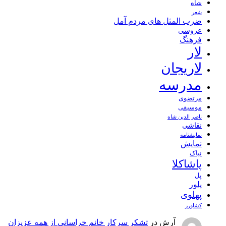
شاه
شعر
ضرب المثل های مردم آمل
عروسی
فرهنگ
لار
لاریجان
مدرسه
مرتضوی
موسیقی
ناصر الدین شاه
نقاشی
نمايشنامه
نمایش
نیاک
پاشاکلا
پل
پلور
پهلوی
کشاورز
آرش
در
تشکر سرکار خانم خراسانی از همه عزیزان