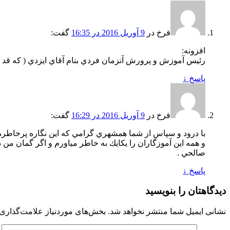
فرخ
در
9 آوریل 2016 در 16:35
گفت:
افزونه:
رئيس آموزش و پرورش آنزمان فردي بنام آقاي ايزدي ( كه قد بسي
پاسخ
↓
فرخ
در
9 آوریل 2016 در 16:29
گفت:
با درود و سپاس از شما همشهري گرامي كه اين نگاره پرخاطره ر
و همه اين آموزگاران را يكايك به خاطر مياورم و اگر گمان من د
صالحي .
پاسخ
↓
دیدگاهتان را بنویسید
نشانی ایمیل شما منتشر نخواهد شد.
بخش‌های موردنیاز علامت‌گذاری 