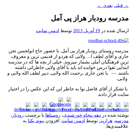
→
قبلی
بعدی
←
مدرسه رودبار هراز پی آمل
ارسال شده در
19 آوریل 2013
توسط
ادمین سایت
مدرسه روستای رودبار هراز پی آمل. با حضور حاج ابولحسن تجن
جاری و آقای لطف ا… ولایی که هردو از قدیمی ترین و معروف
ترین فرهنگیان آملی بشمار میروند. خیلی از بچه ها که در مدرسه
ابتدایی تقوا درس خوانده اند باید با آقای ولایی خاطراتی داشته
باشند. — ‎ با تجن
جاری
‎, ‎‎
رحمت الله ولایی
‎, دبیر لطف الله ولایی و
‎
ولایی
‎‎.‎
با تشکر از آقای فاضل نوا به خاطر این که این عکس را در اختیار
سایت قرار دادند
نوشته شده در
دهه پنجاه خورشیدی
،
روستاها
با برچسب
رودبار
،
مدرسه
،
هرازپی
توسط
ادمین سایت
. افزودن
پیوند یکتا
به
علاقمندی‌ها.