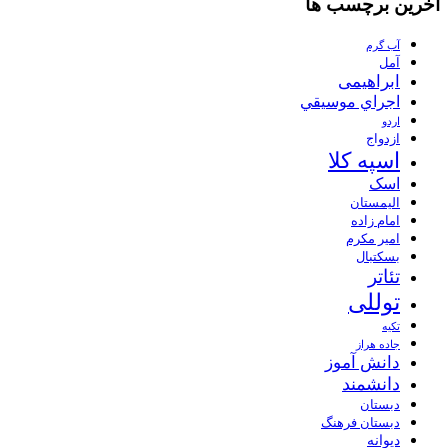
آخرین برچسب ها
آب گرم
آمل
ابراهیمی
اجراي موسيقي
اردو
ازدواج
اسپه کلا
اسک
الیمستان
امام زاده
امیر مکرم
بسکتبال
تئاتر
توللی
تکیه
جاده هراز
دانش آموز
دانشمند
دبستان
دبستان فرهنگ
دیوانه