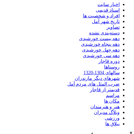
اخبار سایت
اسناد قدیمی
افراد و شخصیت ها
تاریخ شهر آمل
تصاویر
دسته‌بندی نشده
دهه بیست خورشیدی
دهه پنجاه خورشیدی
دهه چهل خورشیدی
دهه سی خورشیدی
دوره قاجار
روستاها
سالهای 1304-1320
شهرهای دیگر مازندران
ضرب المثل های مردم آمل
قدیمتر از قاجار
مراسم
مکان ها
هنر و هنرمندان
وبلاگ مدیران
ورزشی
ییلاق ها