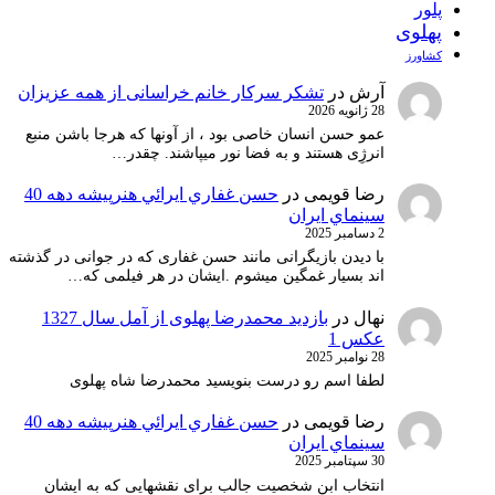
پلور
پهلوی
کشاورز
آرش
در
تشکر سرکار خانم خراسانی از همه عزیزان
28 ژانویه 2026
عمو حسن انسان خاصی بود ، از آونها که هرجا باشن منبع
انرژِی هستند و به فضا نور میپاشند. چقدر…
رضا قویمی
در
حسن غفاري ايرائي هنرپيشه دهه 40
سينماي ايران
2 دسامبر 2025
با دیدن بازیگرانی مانند حسن غفاری که در جوانی در گذشته
اند بسیار غمگین میشوم .ایشان در هر فیلمی که…
نهال
در
بازدید محمدرضا پهلوی از آمل سال 1327
عکس 1
28 نوامبر 2025
لطفا اسم رو درست بنویسید محمدرضا شاه پهلوی
رضا قویمی
در
حسن غفاري ايرائي هنرپيشه دهه 40
سينماي ايران
30 سپتامبر 2025
انتخاب ابن شخصیت جالب برای نقشهایی که به ایشان