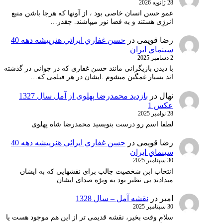
28 ژانویه 2026
عمو حسن انسان خاصی بود ، از آونها که هرجا باشن منبع
انرژِی هستند و به فضا نور میپاشند. چقدر…
رضا قویمی
در
حسن غفاري ايرائي هنرپيشه دهه 40
سينماي ايران
2 دسامبر 2025
با دیدن بازیگرانی مانند حسن غفاری که در جوانی در گذشته
اند بسیار غمگین میشوم .ایشان در هر فیلمی که…
نهال
در
بازدید محمدرضا پهلوی از آمل سال 1327
عکس 1
28 نوامبر 2025
لطفا اسم رو درست بنویسید محمدرضا شاه پهلوی
رضا قویمی
در
حسن غفاري ايرائي هنرپيشه دهه 40
سينماي ايران
30 سپتامبر 2025
انتخاب ابن شخصیت جالب برای نقشهایی که به ایشان
میدادند بی نظیر بود به ویژه صدای ایشان
امیر
در
نقشه آمل – سال 1328
30 سپتامبر 2025
سلام وقت بخیر، نقشه قدیمی تر از این هم موجود هست یا