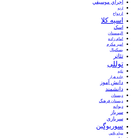
اجراي موسيقي
اردو
ازدواج
اسپه کلا
اسک
الیمستان
امام زاده
امیر مکرم
بسکتبال
تئاتر
توللی
تکیه
جاده هراز
دانش آموز
دانشمند
دبستان
دبستان فرهنگ
دیوانه
سرباز
سربازی
سوریوگین
سیاه پلاس