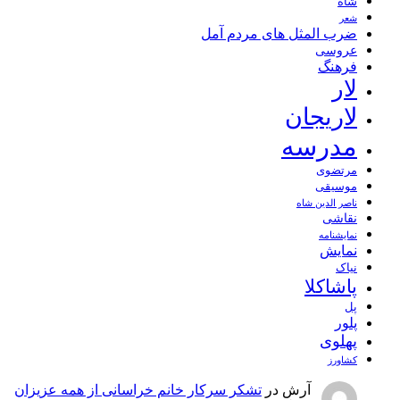
شاه
شعر
ضرب المثل های مردم آمل
عروسی
فرهنگ
لار
لاریجان
مدرسه
مرتضوی
موسیقی
ناصر الدین شاه
نقاشی
نمايشنامه
نمایش
نیاک
پاشاکلا
پل
پلور
پهلوی
کشاورز
آرش
در
تشکر سرکار خانم خراسانی از همه عزیزان