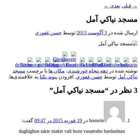
→
قبلی
بعدی
←
مسجد نياکي آمل
ارسال شده در
3 آگوست 2013
توسط
حسن غفوري
نوشته شده در
دهه پنجاه خورشیدی
،
مکان ها
با برچسب
مسجد
نياکي آمل
توسط
حسن غفوري
. افزودن
پیوند یکتا
به علاقمندی‌ها.
3 نظر در “
مسجد نياکي آمل
”
hossein
در
19 فوریه 2015 در 09:47
گفت:
daghighan takie niakie vali hoze vasatesho bardashtan