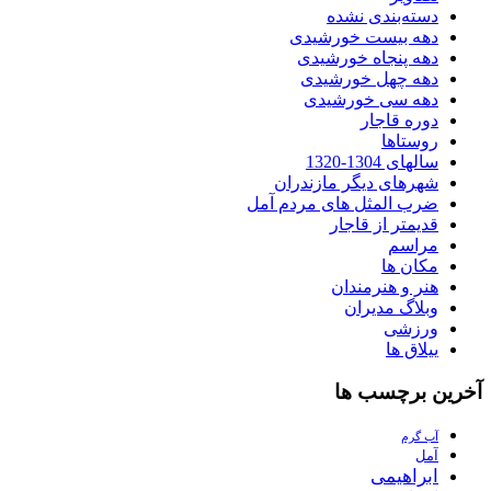
دسته‌بندی نشده
دهه بیست خورشیدی
دهه پنجاه خورشیدی
دهه چهل خورشیدی
دهه سی خورشیدی
دوره قاجار
روستاها
سالهای 1304-1320
شهرهای دیگر مازندران
ضرب المثل های مردم آمل
قدیمتر از قاجار
مراسم
مکان ها
هنر و هنرمندان
وبلاگ مدیران
ورزشی
ییلاق ها
آخرین برچسب ها
آب گرم
آمل
ابراهیمی