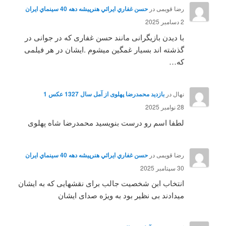
رضا قویمی
در
حسن غفاري ايرائي هنرپيشه دهه 40 سينماي ايران
2 دسامبر 2025
با دیدن بازیگرانی مانند حسن غفاری که در جوانی در
گذشته اند بسیار غمگین میشوم .ایشان در هر فیلمی
که…
نهال
در
بازدید محمدرضا پهلوی از آمل سال 1327 عکس 1
28 نوامبر 2025
لطفا اسم رو درست بنویسید محمدرضا شاه پهلوی
رضا قویمی
در
حسن غفاري ايرائي هنرپيشه دهه 40 سينماي ايران
30 سپتامبر 2025
انتخاب ابن شخصیت جالب برای نقشهایی که به ایشان
میدادند بی نظیر بود به ویژه صدای ایشان