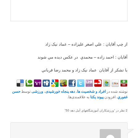
از چپ آقايان :​ علي اصغر عليزاده – عماد نيک زاد
آقايان : احمد زاده – محمدي در عکس ديده مي شوند
با تشکر از آقايان عماد نيک زاد و محمد رضا قرباني
نوشته شده در
افراد و شخصیت ها
،
دهه پنجاه خورشیدی
،
ورزشی
توسط
حسن
غفوري
. افزودن
پیوند یکتا
به علاقمندی‌ها.
2 نظر در “
ورزشکاران آموزشگاههاي آمل دهه 50
”