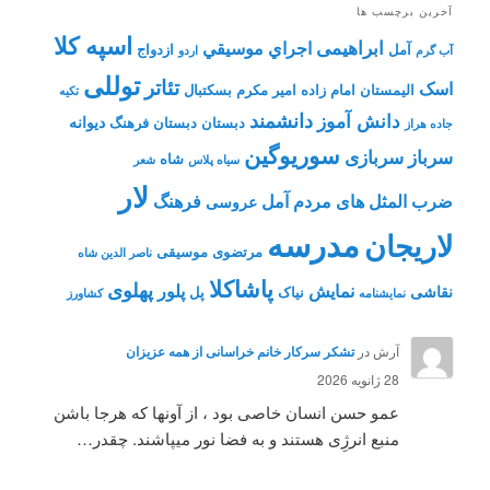
آخرین برچسب ها
اسپه کلا
ابراهیمی
اجراي موسيقي
آمل
ازدواج
آب گرم
اردو
توللی
تئاتر
اسک
الیمستان
امام زاده
امیر مکرم
بسکتبال
تکیه
دانشمند
دانش آموز
دیوانه
دبستان
دبستان فرهنگ
جاده هراز
سوریوگین
سرباز
سربازی
شاه
سیاه پلاس
شعر
لار
ضرب المثل های مردم آمل
فرهنگ
عروسی
مدرسه
لاریجان
مرتضوی
موسیقی
ناصر الدین شاه
پاشاکلا
پهلوی
نمایش
پلور
نقاشی
نیاک
پل
نمايشنامه
کشاورز
آرش
در
تشکر سرکار خانم خراسانی از همه عزیزان
28 ژانویه 2026
عمو حسن انسان خاصی بود ، از آونها که هرجا باشن
منبع انرژِی هستند و به فضا نور میپاشند. چقدر…