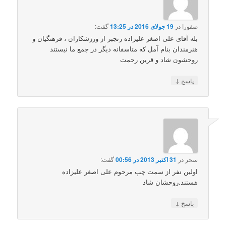
صفورا
در
19 جولای 2016 در 13:25
گفت:
بله آقای علی اصغر علیزاده رنجبر از ورزشکاران ، فرهنگیان و
هنرمندان بنام آمل که متاسفانه دیگر در جمع ما نیستند
روحشون شاد و قرین رحمت
↓
پاسخ
سحر
در
31 اکتبر 2013 در 00:56
گفت:
اولین نفر از سمت چپ مرحوم علی اصغر علیزاده
هستند.روحشان شاد
↓
پاسخ