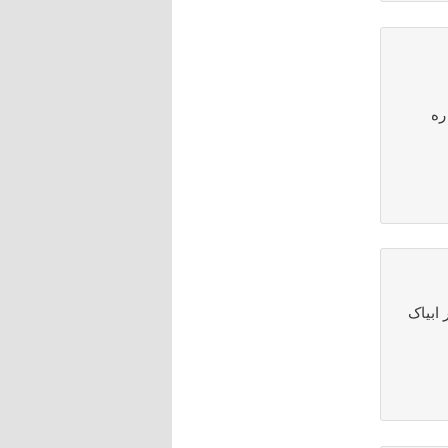
ره
 ابیاک