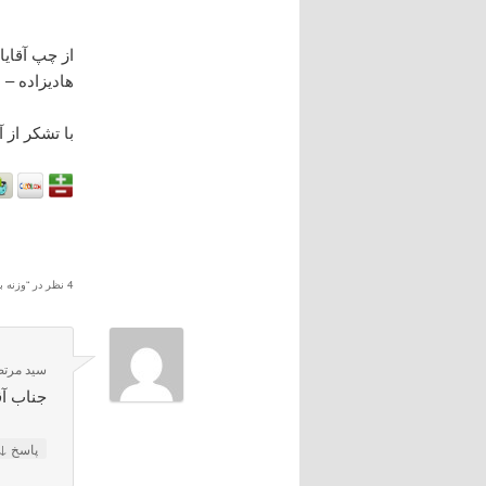
از چپ آقاي
هاديزاده –
با تشکر از 
4 نظر در “
وزنه ب
سید مرت
جناب آق
↓
پاسخ