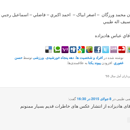
ان محمد ورزگان – اصغر ابياک – احمد اکبري – فاضلي – اسماعيل رجبي 
 سيف اله طيبي
آقاي عباس هاديزاده
نوشته شده در
افراد و شخصیت ها
،
دهه پنجاه خورشیدی
،
ورزشی
توسط
حسن
غفوري
. افزودن
پیوند یکتا
به علاقمندی‌ها.
رداران آمل سال 55
”
ضی طیبی
در
8 جولای 2015 در 16:30
گفت:
ای هادیزاده از انتشار عکس های خاطرات قدیم بسیار ممنونم