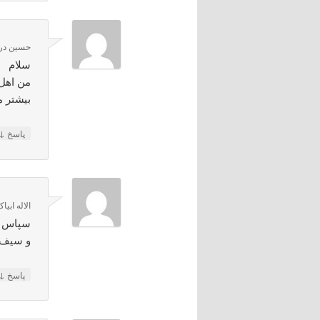
حسین
در
سلام
من اهل 
بیشتر م
↓
پاسخ
الاله ابیا
سپاس فر
و سیف 
↓
پاسخ