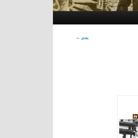
بعدی
←