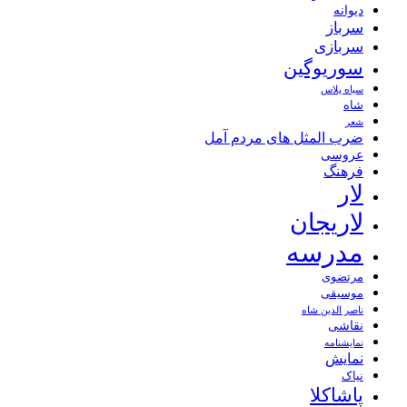
دیوانه
سرباز
سربازی
سوریوگین
سیاه پلاس
شاه
شعر
ضرب المثل های مردم آمل
عروسی
فرهنگ
لار
لاریجان
مدرسه
مرتضوی
موسیقی
ناصر الدین شاه
نقاشی
نمايشنامه
نمایش
نیاک
پاشاکلا