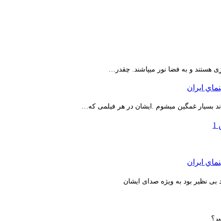
ِی هستند و به فضا نور میپاشند. چقدر…
اند بسیار غمگین میشوم .ایشان در هر فیلمی که…
بی نظیر بود به ویژه صدای ایشان
یر؟