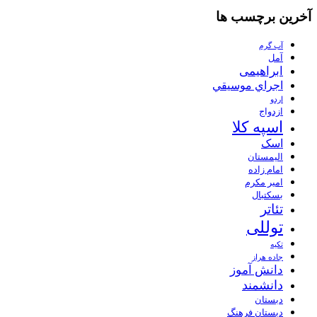
آخرین برچسب ها
آب گرم
آمل
ابراهیمی
اجراي موسيقي
اردو
ازدواج
اسپه کلا
اسک
الیمستان
امام زاده
امیر مکرم
بسکتبال
تئاتر
توللی
تکیه
جاده هراز
دانش آموز
دانشمند
دبستان
دبستان فرهنگ