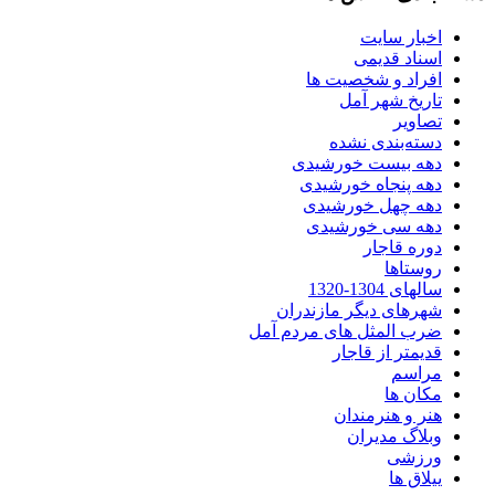
اخبار سایت
اسناد قدیمی
افراد و شخصیت ها
تاریخ شهر آمل
تصاویر
دسته‌بندی نشده
دهه بیست خورشیدی
دهه پنجاه خورشیدی
دهه چهل خورشیدی
دهه سی خورشیدی
دوره قاجار
روستاها
سالهای 1304-1320
شهرهای دیگر مازندران
ضرب المثل های مردم آمل
قدیمتر از قاجار
مراسم
مکان ها
هنر و هنرمندان
وبلاگ مدیران
ورزشی
ییلاق ها