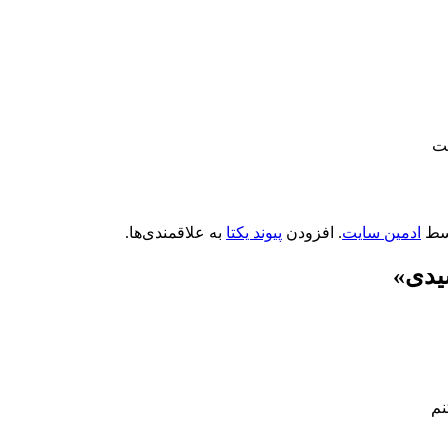
یت
سط
ادمین سایت
. افزودن
پیوند یکتا
به علاقمندی‌ها.
یدی
»
نم