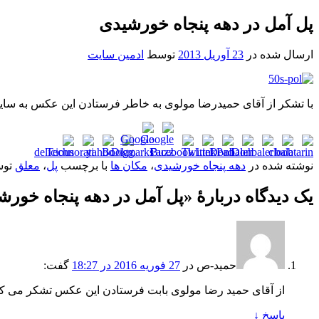
پل آمل در دهه پنجاه خورشیدی
ارسال شده در
23 آوریل 2013
توسط
ادمین سایت
با تشکر از آقای حمیدرضا مولوی به خاطر فرستادن این عکس به سا
نوشته شده در
دهه پنجاه خورشیدی
،
مکان ها
با برچسب
پل
،
معلق
تو
یک دیدگاه دربارهٔ «
پل آمل در دهه پنجاه خورش
حمید-ص
در
27 فوریه 2016 در 18:27
گفت:
از آقای حمید رضا مولوی بابت فرستادن این عکس تشکر می ک
پاسخ
↓