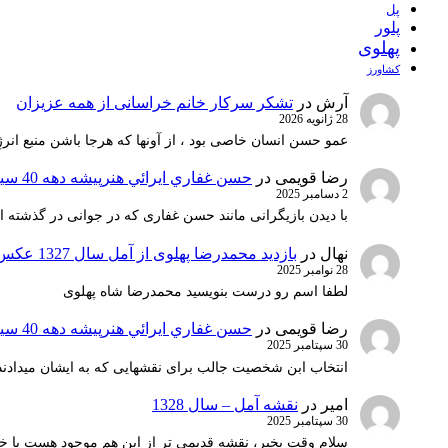
پل
پلور
پهلوی
کشاورز
آرش
در
تشکر سرکار خانم خراسانی از همه عزیزان
28 ژانویه 2026
عمو حسن انسان خاصی بود ، از آونها که هرجا باشن منبع انرژ
رضا قویمی
در
حسن غفاري ايرائي هنرپيشه دهه 40 سينماي ايران
2 دسامبر 2025
با دیدن بازیگرانی مانند حسن غفاری که در جوانی در گذشته 
نهال
در
بازدید محمدرضا پهلوی از آمل سال 1327 عکس 1
28 نوامبر 2025
لطفا اسم رو درست بنویسید محمدرضا شاه پهلوی
رضا قویمی
در
حسن غفاري ايرائي هنرپيشه دهه 40 سينماي ايران
30 سپتامبر 2025
انتخاب ابن شخصیت جالب برای نقشهایی که به ایشان میدادند 
امیر
در
نقشه آمل – سال 1328
30 سپتامبر 2025
سلام وقت بخیر، نقشه قدیمی تر از این هم موجود هست یا خ