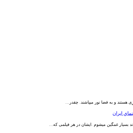
ِی هستند و به فضا نور میپاشند. چقدر…
اند بسیار غمگین میشوم .ایشان در هر فیلمی که…