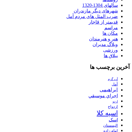
سالهای 1304-1320
شهرهای دیگر مازندران
ضرب المثل های مردم آمل
قدیمتر از قاجار
مراسم
مکان ها
هنر و هنرمندان
وبلاگ مدیران
ورزشی
ییلاق ها
آخرین برچسب ها
آب گرم
آمل
ابراهیمی
اجراي موسيقي
اردو
ازدواج
اسپه کلا
اسک
الیمستان
امام زاده