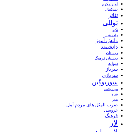
امیر مکرم
بسکتبال
تئاتر
توللی
تکیه
جاده هراز
دانش آموز
دانشمند
دبستان
دبستان فرهنگ
دیوانه
سرباز
سربازی
سوریوگین
سیاه پلاس
شاه
شعر
ضرب المثل های مردم آمل
عروسی
فرهنگ
لار