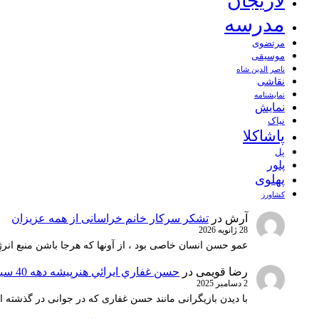
لاریجان
مدرسه
مرتضوی
موسیقی
ناصر الدین شاه
نقاشی
نمايشنامه
نمایش
نیاک
پاشاکلا
پل
پلور
پهلوی
کشاورز
آرش
در
تشکر سرکار خانم خراسانی از همه عزیزان
28 ژانویه 2026
عمو حسن انسان خاصی بود ، از آونها که هرجا باشن منبع انرژ
رضا قویمی
در
حسن غفاري ايرائي هنرپيشه دهه 40 سينماي ايران
2 دسامبر 2025
با دیدن بازیگرانی مانند حسن غفاری که در جوانی در گذشته 