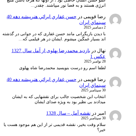
عمو حسن انسان خاصی بود ، از آونها که هرجا باشن منبع
انرژِی هستند و به فضا نور میپاشند. چقدر…
رضا قویمی
در
حسن غفاري ايرائي هنرپيشه دهه 40
سينماي ايران
2 دسامبر 2025
با دیدن بازیگرانی مانند حسن غفاری که در جوانی در گذشته
اند بسیار غمگین میشوم .ایشان در هر فیلمی که…
نهال
در
بازدید محمدرضا پهلوی از آمل سال 1327
عکس 1
28 نوامبر 2025
لطفا اسم رو درست بنویسید محمدرضا شاه پهلوی
رضا قویمی
در
حسن غفاري ايرائي هنرپيشه دهه 40
سينماي ايران
30 سپتامبر 2025
انتخاب ابن شخصیت جالب برای نقشهایی که به ایشان
میدادند بی نظیر بود به ویژه صدای ایشان
امیر
در
نقشه آمل – سال 1328
30 سپتامبر 2025
سلام وقت بخیر، نقشه قدیمی تر از این هم موجود هست یا
خیر؟