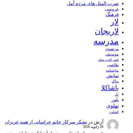
ضرب المثل های مردم آمل
عروسی
فرهنگ
لار
لاریجان
مدرسه
مرتضوی
موسیقی
ناصر الدین شاه
نقاشی
نمايشنامه
نمایش
نیاک
پاشاکلا
پل
پلور
پهلوی
کشاورز
آرش
در
تشکر سرکار خانم خراسانی از همه عزیزان
28 ژانویه 2026