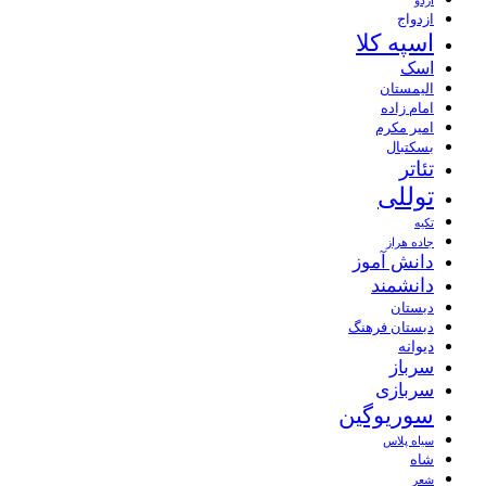
اردو
ازدواج
اسپه کلا
اسک
الیمستان
امام زاده
امیر مکرم
بسکتبال
تئاتر
توللی
تکیه
جاده هراز
دانش آموز
دانشمند
دبستان
دبستان فرهنگ
دیوانه
سرباز
سربازی
سوریوگین
سیاه پلاس
شاه
شعر