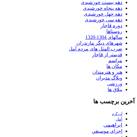
دهه بیست خورشیدی
دهه پنجاه خورشیدی
دهه چهل خورشیدی
دهه سی خورشیدی
دوره قاجار
روستاها
سالهای 1304-1320
شهرهای دیگر مازندران
ضرب المثل های مردم آمل
قدیمتر از قاجار
مراسم
مکان ها
هنر و هنرمندان
وبلاگ مدیران
ورزشی
ییلاق ها
آخرین برچسب ها
آب گرم
آمل
ابراهیمی
اجراي موسيقي