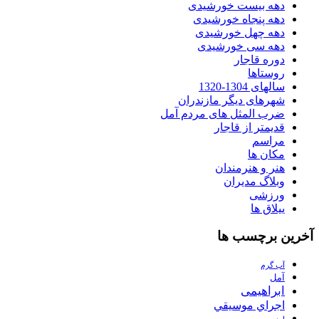
دهه بیست خورشیدی
دهه پنجاه خورشیدی
دهه چهل خورشیدی
دهه سی خورشیدی
دوره قاجار
روستاها
سالهای 1304-1320
شهرهای دیگر مازندران
ضرب المثل های مردم آمل
قدیمتر از قاجار
مراسم
مکان ها
هنر و هنرمندان
وبلاگ مدیران
ورزشی
ییلاق ها
آخرین برچسب ها
آب گرم
آمل
ابراهیمی
اجراي موسيقي