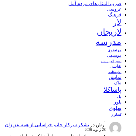
ضرب المثل های مردم آمل
عروسی
فرهنگ
لار
لاریجان
مدرسه
مرتضوی
موسیقی
ناصر الدین شاه
نقاشی
نمايشنامه
نمایش
نیاک
پاشاکلا
پل
پلور
پهلوی
کشاورز
آرش
در
تشکر سرکار خانم خراسانی از همه عزیزان
28 ژانویه 2026