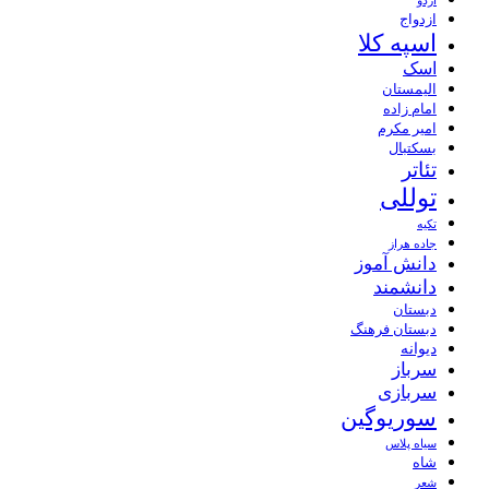
اردو
ازدواج
اسپه کلا
اسک
الیمستان
امام زاده
امیر مکرم
بسکتبال
تئاتر
توللی
تکیه
جاده هراز
دانش آموز
دانشمند
دبستان
دبستان فرهنگ
دیوانه
سرباز
سربازی
سوریوگین
سیاه پلاس
شاه
شعر