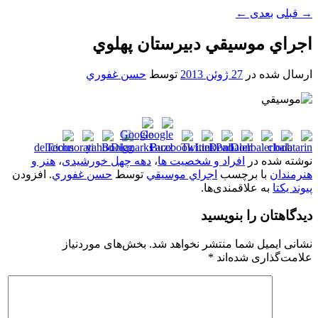
→
قبلی
بعدی
←
اجراي موسيقي دبيرستان پهلوي
ارسال شده در
27 ژوئن 2013
توسط
حسن غفوري
نوشته شده در
افراد و شخصیت ها
،
دهه چهل خورشیدی
،
هنر و
هنرمندان
با برچسب
اجراي موسيقي
توسط
حسن غفوري
. افزودن
پیوند یکتا
به علاقمندی‌ها.
دیدگاهتان را بنویسید
نشانی ایمیل شما منتشر نخواهد شد.
بخش‌های موردنیاز
علامت‌گذاری شده‌اند
*