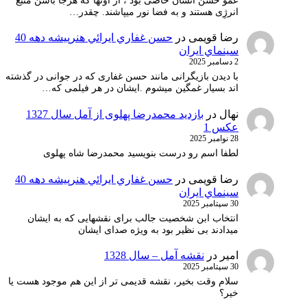
عمو حسن انسان خاصی بود ، از آونها که هرجا باشن منبع
انرژِی هستند و به فضا نور میپاشند. چقدر…
رضا قویمی
در
حسن غفاري ايرائي هنرپيشه دهه 40
سينماي ايران
2 دسامبر 2025
با دیدن بازیگرانی مانند حسن غفاری که در جوانی در گذشته
اند بسیار غمگین میشوم .ایشان در هر فیلمی که…
نهال
در
بازدید محمدرضا پهلوی از آمل سال 1327
عکس 1
28 نوامبر 2025
لطفا اسم رو درست بنویسید محمدرضا شاه پهلوی
رضا قویمی
در
حسن غفاري ايرائي هنرپيشه دهه 40
سينماي ايران
30 سپتامبر 2025
انتخاب ابن شخصیت جالب برای نقشهایی که به ایشان
میدادند بی نظیر بود به ویژه صدای ایشان
امیر
در
نقشه آمل – سال 1328
30 سپتامبر 2025
سلام وقت بخیر، نقشه قدیمی تر از این هم موجود هست یا
خیر؟