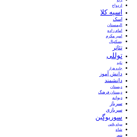
اردو
ازدواج
اسپه کلا
اسک
الیمستان
امام زاده
امیر مکرم
بسکتبال
تئاتر
توللی
تکیه
جاده هراز
دانش آموز
دانشمند
دبستان
دبستان فرهنگ
دیوانه
سرباز
سربازی
سوریوگین
سیاه پلاس
شاه
شعر