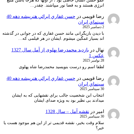
عمو حسن انسان خاصی بود ، از آونها که هرجا باشن منبع
انرژِی هستند و به فضا نور میپاشند. چقدر…
رضا قویمی
در
حسن غفاري ايرائي هنرپيشه دهه 40
سينماي ايران
2 دسامبر 2025
با دیدن بازیگرانی مانند حسن غفاری که در جوانی در گذشته
اند بسیار غمگین میشوم .ایشان در هر فیلمی که…
نهال
در
بازدید محمدرضا پهلوی از آمل سال 1327
عکس 1
28 نوامبر 2025
لطفا اسم رو درست بنویسید محمدرضا شاه پهلوی
رضا قویمی
در
حسن غفاري ايرائي هنرپيشه دهه 40
سينماي ايران
30 سپتامبر 2025
انتخاب ابن شخصیت جالب برای نقشهایی که به ایشان
میدادند بی نظیر بود به ویژه صدای ایشان
امیر
در
نقشه آمل – سال 1328
30 سپتامبر 2025
سلام وقت بخیر، نقشه قدیمی تر از این هم موجود هست یا
خیر؟