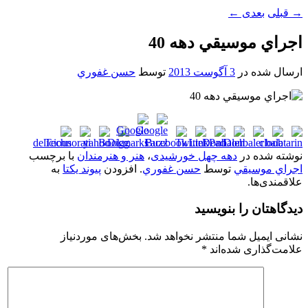
→
قبلی
بعدی
←
اجراي موسيقي دهه 40
ارسال شده در
3 آگوست 2013
توسط
حسن غفوري
نوشته شده در
دهه چهل خورشیدی
،
هنر و هنرمندان
با برچسب
اجراي موسيقي
توسط
حسن غفوري
. افزودن
پیوند یکتا
به
علاقمندی‌ها.
دیدگاهتان را بنویسید
نشانی ایمیل شما منتشر نخواهد شد.
بخش‌های موردنیاز
علامت‌گذاری شده‌اند
*