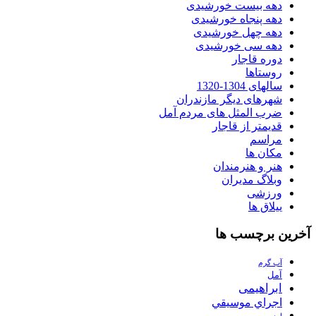
دهه بیست خورشیدی
دهه پنجاه خورشیدی
دهه چهل خورشیدی
دهه سی خورشیدی
دوره قاجار
روستاها
سالهای 1304-1320
شهرهای دیگر مازندران
ضرب المثل های مردم آمل
قدیمتر از قاجار
مراسم
مکان ها
هنر و هنرمندان
وبلاگ مدیران
ورزشی
ییلاق ها
آخرین برچسب ها
آب گرم
آمل
ابراهیمی
اجراي موسيقي