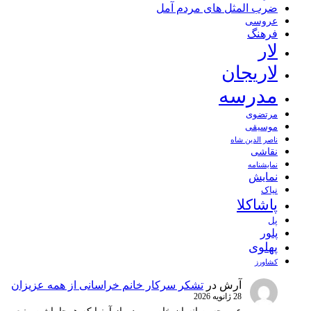
ضرب المثل های مردم آمل
عروسی
فرهنگ
لار
لاریجان
مدرسه
مرتضوی
موسیقی
ناصر الدین شاه
نقاشی
نمايشنامه
نمایش
نیاک
پاشاکلا
پل
پلور
پهلوی
کشاورز
آرش
در
تشکر سرکار خانم خراسانی از همه عزیزان
28 ژانویه 2026