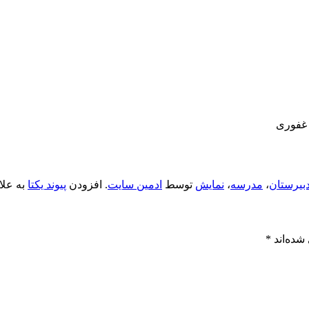
 غفوری
بیرستان
،
مدرسه
،
نمایش
توسط
ادمین سایت
. افزودن
پیوند یکتا
به علا
شده‌اند
*