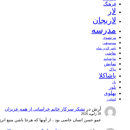
فرهنگ
لار
لاریجان
مدرسه
مرتضوی
موسیقی
ناصر الدین شاه
نقاشی
نمايشنامه
نمایش
نیاک
پاشاکلا
پل
پلور
پهلوی
کشاورز
آرش
در
تشکر سرکار خانم خراسانی از همه عزیزان
28 ژانویه 2026
عمو حسن انسان خاصی بود ، از آونها که هرجا باشن منبع انرژ