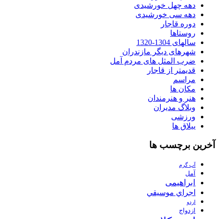
دهه چهل خورشیدی
دهه سی خورشیدی
دوره قاجار
روستاها
سالهای 1304-1320
شهرهای دیگر مازندران
ضرب المثل های مردم آمل
قدیمتر از قاجار
مراسم
مکان ها
هنر و هنرمندان
وبلاگ مدیران
ورزشی
ییلاق ها
آخرین برچسب ها
آب گرم
آمل
ابراهیمی
اجراي موسيقي
اردو
ازدواج