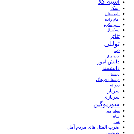
اسپه کلا
اسک
الیمستان
امام زاده
امیر مکرم
بسکتبال
تئاتر
توللی
تکیه
جاده هراز
دانش آموز
دانشمند
دبستان
دبستان فرهنگ
دیوانه
سرباز
سربازی
سوریوگین
سیاه پلاس
شاه
شعر
ضرب المثل های مردم آمل
عروسی