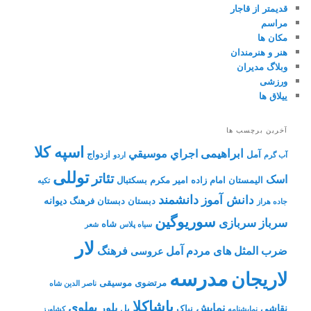
قدیمتر از قاجار
مراسم
مکان ها
هنر و هنرمندان
وبلاگ مدیران
ورزشی
ییلاق ها
آخرین برچسب ها
اسپه کلا
ابراهیمی
اجراي موسيقي
آمل
ازدواج
آب گرم
اردو
توللی
تئاتر
اسک
الیمستان
امام زاده
امیر مکرم
بسکتبال
تکیه
دانشمند
دانش آموز
دیوانه
دبستان
دبستان فرهنگ
جاده هراز
سوریوگین
سرباز
سربازی
شاه
سیاه پلاس
شعر
لار
ضرب المثل های مردم آمل
فرهنگ
عروسی
مدرسه
لاریجان
مرتضوی
موسیقی
ناصر الدین شاه
پاشاکلا
پهلوی
نمایش
پلور
نقاشی
نیاک
پل
نمايشنامه
کشاورز