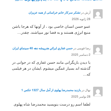
آرش
در
تشکر سرکار خانم خراسانی از همه عزیزان
28 ژانویه 2026
عمو حسن انسان خاصی بود ، از آونها که هرجا باشن
منبع انرژِی هستند و به فضا نور میپاشند. چقدر…
رضا قویمی
در
حسن غفاري ايرائي هنرپيشه دهه 40 سينماي ايران
2 دسامبر 2025
با دیدن بازیگرانی مانند حسن غفاری که در جوانی در
گذشته اند بسیار غمگین میشوم .ایشان در هر فیلمی
که…
نهال
در
بازدید محمدرضا پهلوی از آمل سال 1327 عکس 1
28 نوامبر 2025
لطفا اسم رو درست بنویسید محمدرضا شاه پهلوی