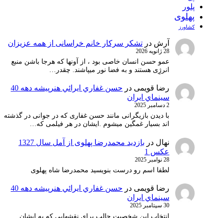
پلور
پهلوی
کشاورز
آرش
در
تشکر سرکار خانم خراسانی از همه عزیزان
28 ژانویه 2026
عمو حسن انسان خاصی بود ، از آونها که هرجا باشن منبع
انرژِی هستند و به فضا نور میپاشند. چقدر…
رضا قویمی
در
حسن غفاري ايرائي هنرپيشه دهه 40
سينماي ايران
2 دسامبر 2025
با دیدن بازیگرانی مانند حسن غفاری که در جوانی در گذشته
اند بسیار غمگین میشوم .ایشان در هر فیلمی که…
نهال
در
بازدید محمدرضا پهلوی از آمل سال 1327
عکس 1
28 نوامبر 2025
لطفا اسم رو درست بنویسید محمدرضا شاه پهلوی
رضا قویمی
در
حسن غفاري ايرائي هنرپيشه دهه 40
سينماي ايران
30 سپتامبر 2025
انتخاب ابن شخصیت جالب برای نقشهایی که به ایشان