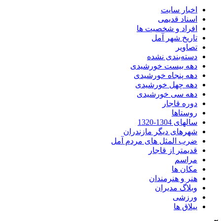
اخبار سایت
اسناد قدیمی
افراد و شخصیت ها
تاریخ شهر آمل
تصاویر
دسته‌بندی نشده
دهه بیست خورشیدی
دهه پنجاه خورشیدی
دهه چهل خورشیدی
دهه سی خورشیدی
دوره قاجار
روستاها
سالهای 1304-1320
شهرهای دیگر مازندران
ضرب المثل های مردم آمل
قدیمتر از قاجار
مراسم
مکان ها
هنر و هنرمندان
وبلاگ مدیران
ورزشی
ییلاق ها