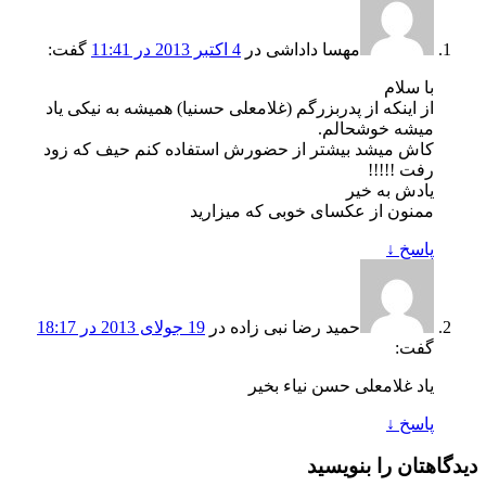
مهسا داداشی
در
4 اکتبر 2013 در 11:41
گفت:
با سلام
از اینکه از پدربزرگم (غلامعلی حسنیا) همیشه به نیکی یاد
میشه خوشحالم.
کاش میشد بیشتر از حضورش استفاده کنم حیف که زود
رفت !!!!!
یادش به خیر
ممنون از عکسای خوبی که میزارید
پاسخ
↓
حمید رضا نبی زاده
در
19 جولای 2013 در 18:17
گفت:
یاد غلامعلی حسن نیاء بخیر
پاسخ
↓
دیدگاهتان را بنویسید