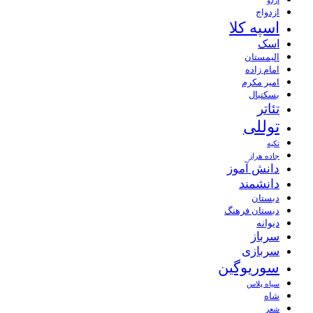
اردو
ازدواج
اسپه کلا
اسک
الیمستان
امام زاده
امیر مکرم
بسکتبال
تئاتر
توللی
تکیه
جاده هراز
دانش آموز
دانشمند
دبستان
دبستان فرهنگ
دیوانه
سرباز
سربازی
سوریوگین
سیاه پلاس
شاه
شعر