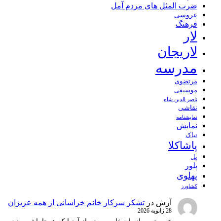
ضرب المثل های مردم آمل
عروسی
فرهنگ
لار
لاریجان
مدرسه
مرتضوی
موسیقی
ناصر الدین شاه
نقاشی
نمايشنامه
نمایش
نیاک
پاشاکلا
پل
پلور
پهلوی
کشاورز
آرش
در
تشکر سرکار خانم خراسانی از همه عزیزان
28 ژانویه 2026