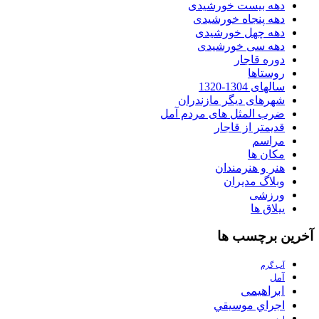
دهه بیست خورشیدی
دهه پنجاه خورشیدی
دهه چهل خورشیدی
دهه سی خورشیدی
دوره قاجار
روستاها
سالهای 1304-1320
شهرهای دیگر مازندران
ضرب المثل های مردم آمل
قدیمتر از قاجار
مراسم
مکان ها
هنر و هنرمندان
وبلاگ مدیران
ورزشی
ییلاق ها
آخرین برچسب ها
آب گرم
آمل
ابراهیمی
اجراي موسيقي