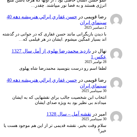
عمو حسن انسان خاصی بود ، از آونها که هرجا باشن منبع
انرژِی هستند و به فضا نور میپاشند. چقدر…
رضا قویمی
در
حسن غفاري ايرائي هنرپيشه دهه 40
سينماي ايران
2 دسامبر 2025
با دیدن بازیگرانی مانند حسن غفاری که در جوانی در گذشته
اند بسیار غمگین میشوم .ایشان در هر فیلمی که…
نهال
در
بازدید محمدرضا پهلوی از آمل سال 1327
عکس 1
28 نوامبر 2025
لطفا اسم رو درست بنویسید محمدرضا شاه پهلوی
رضا قویمی
در
حسن غفاري ايرائي هنرپيشه دهه 40
سينماي ايران
30 سپتامبر 2025
انتخاب ابن شخصیت جالب برای نقشهایی که به ایشان
میدادند بی نظیر بود به ویژه صدای ایشان
امیر
در
نقشه آمل – سال 1328
30 سپتامبر 2025
سلام وقت بخیر، نقشه قدیمی تر از این هم موجود هست یا
خیر؟