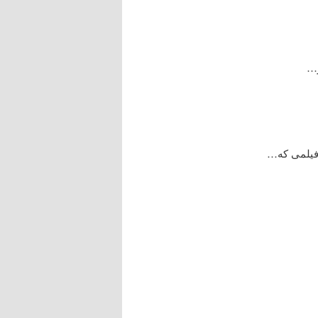
ر…
 فیلمی که…