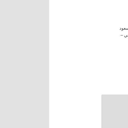
سعود
ي –