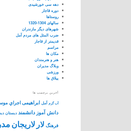
دهه سی خورشیدی
دوره قاجار
روستاها
سالهای 1304-1320
شهرهای دیگر مازندران
ضرب المثل های مردم آمل
قدیمتر از قاجار
مراسم
مکان ها
هنر و هنرمندان
وبلاگ مدیران
ورزشی
ییلاق ها
آخرین برچسب ها
ابراهیمی
اجراي موس
آمل
آب گرم
دانشمند
دانش آموز
دبستان
دبس
مدر
لاریجان
لار
فرهنگ