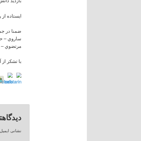
بازديد دانش
ايستاده از 
ضمنا در جم
ساروي – حس
مرتضوي – و
با تشکر از
دیدگاهت
نشانی ایمیل