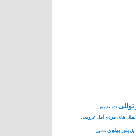
توللی
تکیه
جاده هراز
مثل های مردم آمل
عروسی
پهلوی
پلور
پل
کشاورز