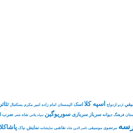
اسپه کلا
تئاتر
يقي
اسک
ازدواج
الیمستان
امام زاده
امیر مکرم
بسکتبال
اردو
سوریوگین
سرباز
سربازی
ضرب ال
دیوانه
تان فرهنگ
شاه
سیاه پلاس
شعر
سه
پاشاکلا
نمایش
نقاشی
مرتضوی
موسیقی
نیاک
ناصر الدین شاه
نمايشنامه