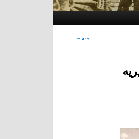
بعدی
←
ريه