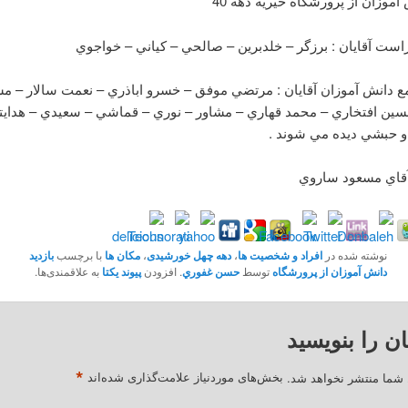
 آموزان از پرورشگاه خيريه دهه 40
راست آقايان : برزگر – خلدبرين – صالحي – کياني – خواجوي
ع دانش آموزان آقايان : مرتضي موفق – خسرو اباذري – نعمت سالار – م
ين افتخاري – محمد قهاري – مشاور – نوري – قماشي – سعيدي – هدايت
 حبشي ديده مي شوند .
 آقاي مسعود ساروي
نوشته شده در
افراد و شخصیت ها
،
دهه چهل خورشیدی
،
مکان ها
با برچسب
بازديد
دانش آموزان از پرورشگاه
توسط
حسن غفوري
. افزودن
پیوند یکتا
به علاقمندی‌ها.
ان را بنویسید
*
 شما منتشر نخواهد شد.
بخش‌های موردنیاز علامت‌گذاری شده‌اند