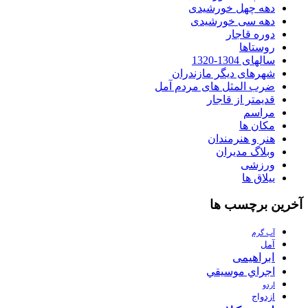
دهه چهل خورشیدی
دهه سی خورشیدی
دوره قاجار
روستاها
سالهای 1304-1320
شهرهای دیگر مازندران
ضرب المثل های مردم آمل
قدیمتر از قاجار
مراسم
مکان ها
هنر و هنرمندان
وبلاگ مدیران
ورزشی
ییلاق ها
آخرین برچسب ها
آب گرم
آمل
ابراهیمی
اجراي موسيقي
اردو
ازدواج