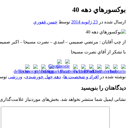
بوکسورهاي دهه 40
ارسال شده در
23 ژانویه 2014
توسط
حسن غفوري
از چپ آقايان : مرتضي صميمي – اسدي – نصرت مسيحا – اکبر صميم
با تشکر از آقاي نصرت مسيحا
نوشته شده در
افراد و شخصیت ها
،
دهه چهل خورشیدی
،
ورزشی
توس
دیدگاهتان را بنویسید
نشانی ایمیل شما منتشر نخواهد شد.
بخش‌های موردنیاز علامت‌گذاری 