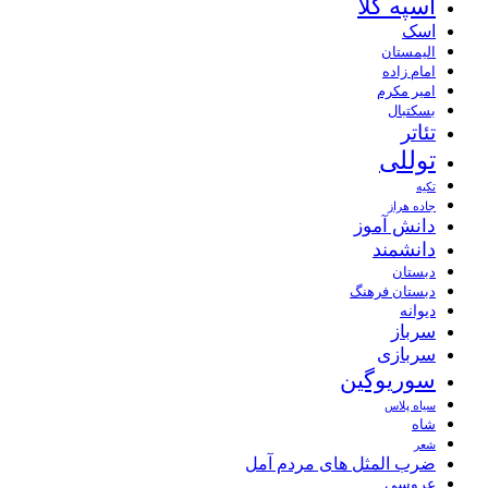
اسپه کلا
اسک
الیمستان
امام زاده
امیر مکرم
بسکتبال
تئاتر
توللی
تکیه
جاده هراز
دانش آموز
دانشمند
دبستان
دبستان فرهنگ
دیوانه
سرباز
سربازی
سوریوگین
سیاه پلاس
شاه
شعر
ضرب المثل های مردم آمل
عروسی