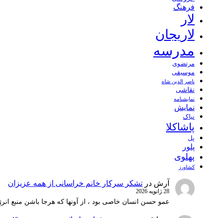
فرهنگ
لار
لاریجان
مدرسه
مرتضوی
موسیقی
ناصر الدین شاه
نقاشی
نمايشنامه
نمایش
نیاک
پاشاکلا
پل
پلور
پهلوی
کشاورز
آرش
در
تشکر سرکار خانم خراسانی از همه عزیزان
28 ژانویه 2026
عمو حسن انسان خاصی بود ، از آونها که هرجا باشن منبع انرژ