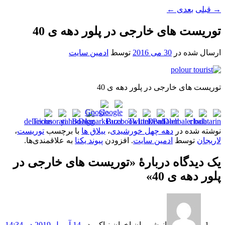
→
قبلی
بعدی
←
توریست های خارجی در پلور دهه ی 40
ارسال شده در
30 می 2016
توسط
ادمین سایت
توریست های خارجی در پلور دهه ی 40
نوشته شده در
دهه چهل خورشیدی
،
ییلاق ها
با برچسب
توریست
،
لاریجان
توسط
ادمین سایت
. افزودن
پیوند یکتا
به علاقمندی‌ها.
یک دیدگاه دربارهٔ «
توریست های خارجی در
پلور دهه ی 40
»
انوشیروان اخوان نیاکی
در
14 آوریل 2019 در 14:34