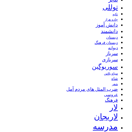
توللی
تکیه
جاده هراز
دانش آموز
دانشمند
دبستان
دبستان فرهنگ
دیوانه
سرباز
سربازی
سوریوگین
سیاه پلاس
شاه
شعر
ضرب المثل های مردم آمل
عروسی
فرهنگ
لار
لاریجان
مدرسه