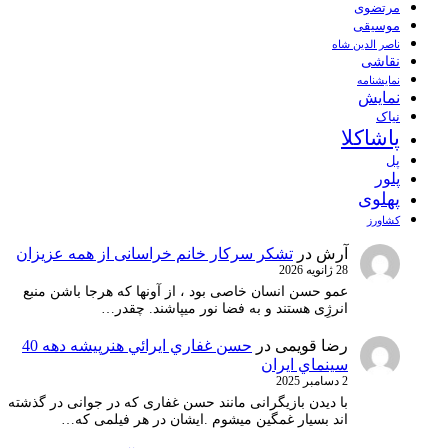
مرتضوی
موسیقی
ناصر الدین شاه
نقاشی
نمايشنامه
نمایش
نیاک
پاشاکلا
پل
پلور
پهلوی
کشاورز
آرش
در
تشکر سرکار خانم خراسانی از همه عزیزان
28 ژانویه 2026
عمو حسن انسان خاصی بود ، از آونها که هرجا باشن منبع
انرژِی هستند و به فضا نور میپاشند. چقدر…
رضا قویمی
در
حسن غفاري ايرائي هنرپيشه دهه 40
سينماي ايران
2 دسامبر 2025
با دیدن بازیگرانی مانند حسن غفاری که در جوانی در گذشته
اند بسیار غمگین میشوم .ایشان در هر فیلمی که…