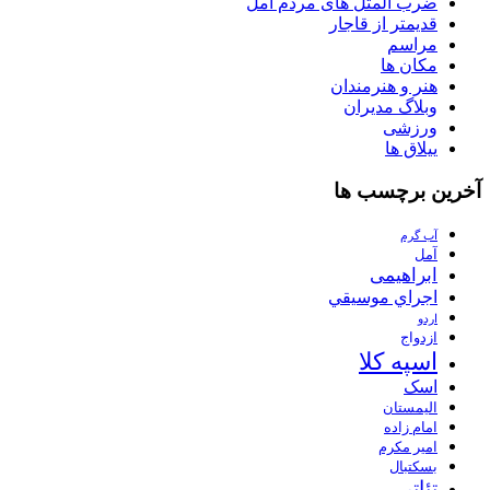
ضرب المثل های مردم آمل
قدیمتر از قاجار
مراسم
مکان ها
هنر و هنرمندان
وبلاگ مدیران
ورزشی
ییلاق ها
آخرین برچسب ها
آب گرم
آمل
ابراهیمی
اجراي موسيقي
اردو
ازدواج
اسپه کلا
اسک
الیمستان
امام زاده
امیر مکرم
بسکتبال
تئاتر