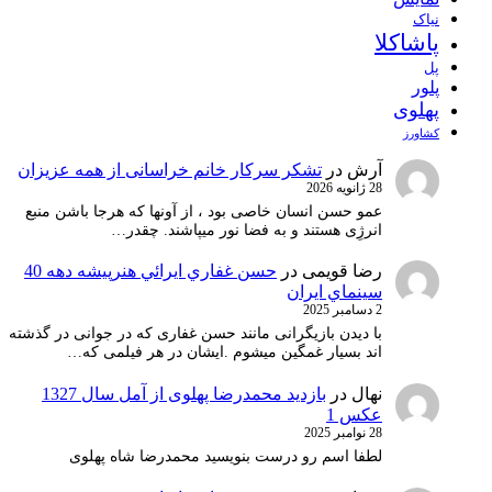
نیاک
پاشاکلا
پل
پلور
پهلوی
کشاورز
آرش
در
تشکر سرکار خانم خراسانی از همه عزیزان
28 ژانویه 2026
عمو حسن انسان خاصی بود ، از آونها که هرجا باشن منبع
انرژِی هستند و به فضا نور میپاشند. چقدر…
رضا قویمی
در
حسن غفاري ايرائي هنرپيشه دهه 40
سينماي ايران
2 دسامبر 2025
با دیدن بازیگرانی مانند حسن غفاری که در جوانی در گذشته
اند بسیار غمگین میشوم .ایشان در هر فیلمی که…
نهال
در
بازدید محمدرضا پهلوی از آمل سال 1327
عکس 1
28 نوامبر 2025
لطفا اسم رو درست بنویسید محمدرضا شاه پهلوی