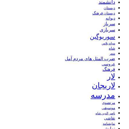
دانشمند
دبستان
دبستان فرهنگ
دیوانه
سرباز
سربازی
سوریوگین
سیاه پلاس
شاه
شعر
ضرب المثل های مردم آمل
عروسی
فرهنگ
لار
لاریجان
مدرسه
مرتضوی
موسیقی
ناصر الدین شاه
نقاشی
نمايشنامه
نمایش