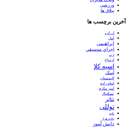
ورزشی
ییلاق ها
آخرین برچسب ها
آب گرم
آمل
ابراهیمی
اجراي موسيقي
اردو
ازدواج
اسپه کلا
اسک
الیمستان
امام زاده
امیر مکرم
بسکتبال
تئاتر
توللی
تکیه
جاده هراز
دانش آموز