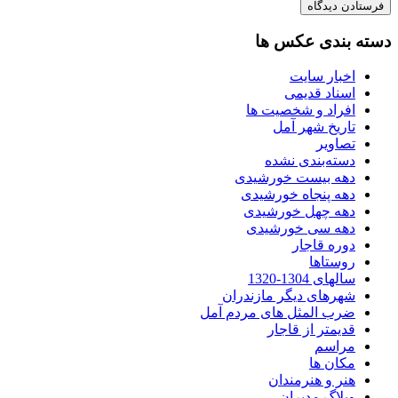
دسته بندی عکس ها
اخبار سایت
اسناد قدیمی
افراد و شخصیت ها
تاریخ شهر آمل
تصاویر
دسته‌بندی نشده
دهه بیست خورشیدی
دهه پنجاه خورشیدی
دهه چهل خورشیدی
دهه سی خورشیدی
دوره قاجار
روستاها
سالهای 1304-1320
شهرهای دیگر مازندران
ضرب المثل های مردم آمل
قدیمتر از قاجار
مراسم
مکان ها
هنر و هنرمندان
وبلاگ مدیران