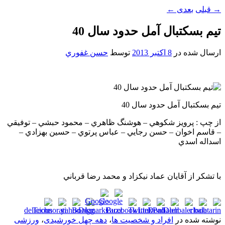
→
قبلی
بعدی
←
تيم بسکتبال آمل حدود سال 40
ارسال شده در
8 اکتبر 2013
توسط
حسن غفوري
تيم بسکتبال آمل حدود سال 40
از چپ : پرويز شکوهي – هوشنگ ظاهري – محمود حبشي – توفيقي
– قاسم اخوان – حسن رجايي – عباس پرتوي – حسين بهزادي –
اسداله اسدي
با تشکر از آقايان عماد نيکزاد و محمد رضا قرباني
نوشته شده در
افراد و شخصیت ها
،
دهه چهل خورشیدی
،
ورزشی