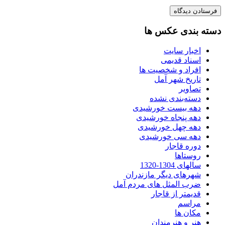
دسته بندی عکس ها
اخبار سایت
اسناد قدیمی
افراد و شخصیت ها
تاریخ شهر آمل
تصاویر
دسته‌بندی نشده
دهه بیست خورشیدی
دهه پنجاه خورشیدی
دهه چهل خورشیدی
دهه سی خورشیدی
دوره قاجار
روستاها
سالهای 1304-1320
شهرهای دیگر مازندران
ضرب المثل های مردم آمل
قدیمتر از قاجار
مراسم
مکان ها
هنر و هنرمندان