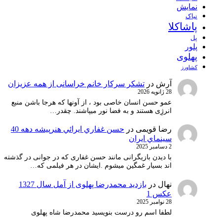
نمایش
نیاک
پاشاکلا
پل
پلور
پهلوی
کشاورز
آرش
در
تشکر سرکار خانم خراسانی از همه عزیزان
28 ژانویه 2026
عمو حسن انسان خاصی بود ، از آونها که هرجا باشن منبع
انرژِی هستند و به فضا نور میپاشند. چقدر…
رضا قویمی
در
حسن غفاري ايرائي هنرپيشه دهه 40
سينماي ايران
2 دسامبر 2025
با دیدن بازیگرانی مانند حسن غفاری که در جوانی در گذشته
اند بسیار غمگین میشوم .ایشان در هر فیلمی که…
نهال
در
بازدید محمدرضا پهلوی از آمل سال 1327
عکس 1
28 نوامبر 2025
لطفا اسم رو درست بنویسید محمدرضا شاه پهلوی