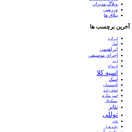
وبلاگ مدیران
ورزشی
ییلاق ها
آخرین برچسب ها
آب گرم
آمل
ابراهیمی
اجراي موسيقي
اردو
ازدواج
اسپه کلا
اسک
الیمستان
امام زاده
امیر مکرم
بسکتبال
تئاتر
توللی
تکیه
جاده هراز