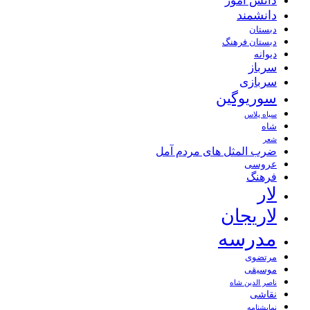
دانش آموز
دانشمند
دبستان
دبستان فرهنگ
دیوانه
سرباز
سربازی
سوریوگین
سیاه پلاس
شاه
شعر
ضرب المثل های مردم آمل
عروسی
فرهنگ
لار
لاریجان
مدرسه
مرتضوی
موسیقی
ناصر الدین شاه
نقاشی
نمايشنامه