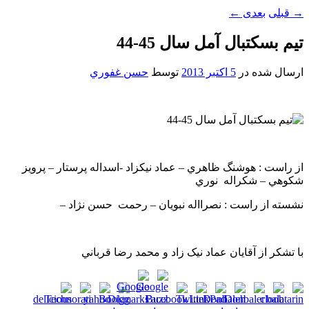
→
قبلی
بعدی
←
تيم بسکتبال آمل سال 45-44
ارسال شده در
5 اکتبر 2013
توسط
حسن غفوري
از راست : هوشنگ ظاهري – عماد نيکزاد -اسداله پرستار – پرويز
شکوهي – شکراله نوري
نشسته از راست : نصرااله نبويان – رحمت حسن نژاد –
با تشکر از آقايان عماد نيک زاد و محمد رضا قرباني