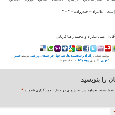
ست : عاليزاد – حيدرزاده – ؟ – ؟
آقايان عماد نيکزاد و محمد رضا قرباني
نوشته شده در
افراد و شخصیت ها
،
دهه چهل خورشیدی
،
ورزشی
توسط
حسن
غفوري
. افزودن
پیوند یکتا
به علاقمندی‌ها.
ان را بنویسید
*
 شما منتشر نخواهد شد.
بخش‌های موردنیاز علامت‌گذاری شده‌اند