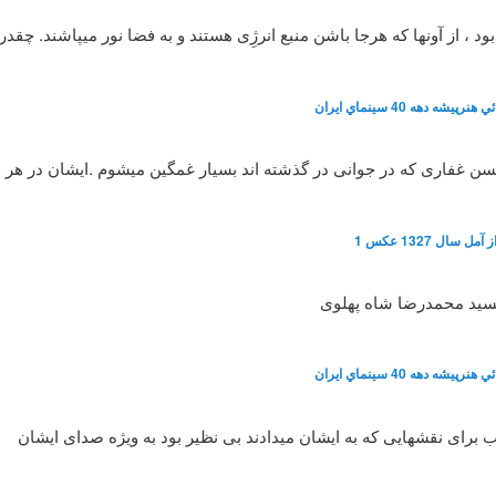
، از آونها که هرجا باشن منبع انرژِی هستند و به فضا نور میپاشند. چقد
شه دهه 40 سينماي ايران
 حسن غفاری که در جوانی در گذشته اند بسیار غمگین میشوم .ایشان در هر
سال 1327 عکس 1
سید محمدرضا شاه پهلوی
شه دهه 40 سينماي ايران
رای نقشهایی که به ایشان میدادند بی نظیر بود به ویژه صدای ایشان