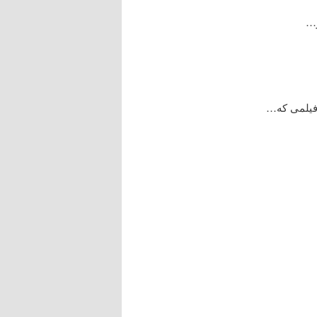
ر…
 فیلمی که…