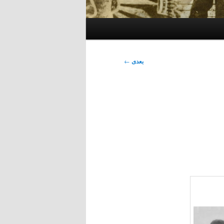
بعدی
←