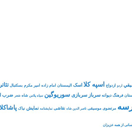
اسپه کلا
تئاتر
يقي
اسک
ازدواج
الیمستان
امام زاده
امیر مکرم
بسکتبال
اردو
سوریوگین
سرباز
سربازی
ضرب ال
دیوانه
تان فرهنگ
شاه
سیاه پلاس
شعر
سه
پاشاکلا
نمایش
نقاشی
مرتضوی
موسیقی
نیاک
ناصر الدین شاه
نمايشنامه
انی از همه عزیزان