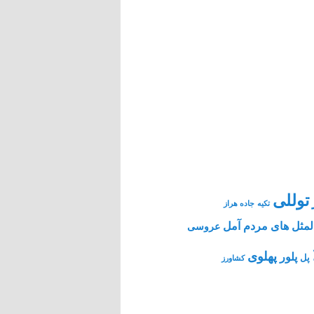
توللی
تکیه
جاده هراز
مثل های مردم آمل
عروسی
پهلوی
پلور
پل
کشاورز