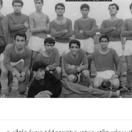
قدرت – امير صالحي – ترحمي – بخشنده – قبادي – نورزاد – اصلاني –