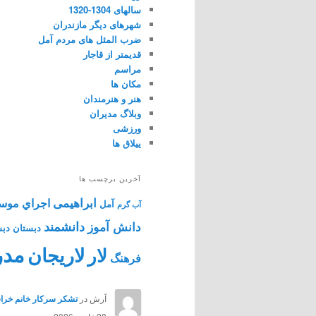
سالهای 1304-1320
شهرهای دیگر مازندران
ضرب المثل های مردم آمل
قدیمتر از قاجار
مراسم
مکان ها
هنر و هنرمندان
وبلاگ مدیران
ورزشی
ییلاق ها
آخرین برچسب ها
ابراهیمی
اجراي موس
آمل
آب گرم
دانشمند
دانش آموز
دبستان
دبس
مدر
لاریجان
لار
فرهنگ
آرش
در
تشکر سرکار خانم خراس