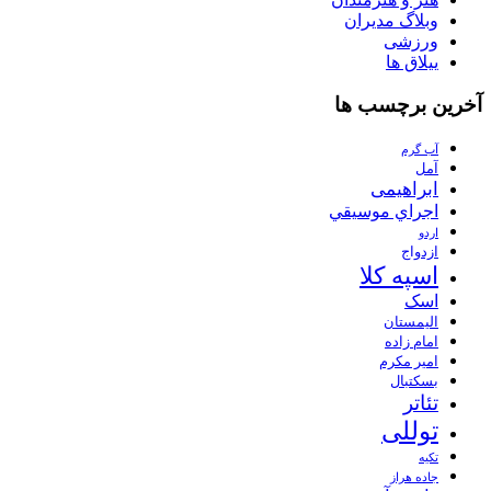
وبلاگ مدیران
ورزشی
ییلاق ها
آخرین برچسب ها
آب گرم
آمل
ابراهیمی
اجراي موسيقي
اردو
ازدواج
اسپه کلا
اسک
الیمستان
امام زاده
امیر مکرم
بسکتبال
تئاتر
توللی
تکیه
جاده هراز