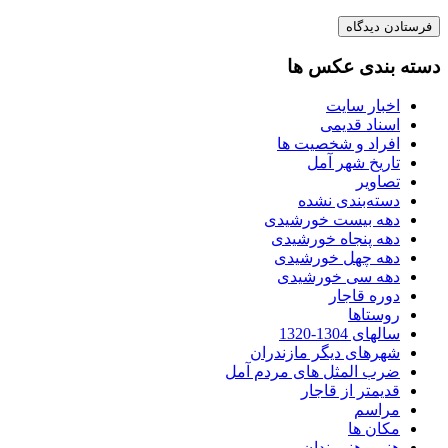
دسته بندی عکس ها
اخبار سایت
اسناد قدیمی
افراد و شخصیت ها
تاریخ شهر آمل
تصاویر
دسته‌بندی نشده
دهه بیست خورشیدی
دهه پنجاه خورشیدی
دهه چهل خورشیدی
دهه سی خورشیدی
دوره قاجار
روستاها
سالهای 1304-1320
شهرهای دیگر مازندران
ضرب المثل های مردم آمل
قدیمتر از قاجار
مراسم
مکان ها
هنر و هنرمندان