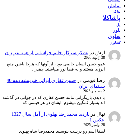
نمايشنامه
نمایش
نیاک
پاشاکلا
پل
پلور
پهلوی
کشاورز
آرش
در
تشکر سرکار خانم خراسانی از همه عزیزان
28 ژانویه 2026
عمو حسن انسان خاصی بود ، از آونها که هرجا باشن منبع
انرژِی هستند و به فضا نور میپاشند. چقدر…
رضا قویمی
در
حسن غفاري ايرائي هنرپيشه دهه 40
سينماي ايران
2 دسامبر 2025
با دیدن بازیگرانی مانند حسن غفاری که در جوانی در گذشته
اند بسیار غمگین میشوم .ایشان در هر فیلمی که…
نهال
در
بازدید محمدرضا پهلوی از آمل سال 1327
عکس 1
28 نوامبر 2025
لطفا اسم رو درست بنویسید محمدرضا شاه پهلوی