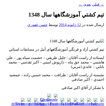
→
قبلی
بعدی
←
تيم کشتي آموزشگاهها سال 1348
ارسال شده در
12 ژانویه 2014
توسط
حسن غفوري
تيم کشتي آزاد و فرنگي آموزشگاههاي آمل در مسابقات استاني
ايستاده از راست آقايان : جليل طريقي – حشمت سياه پور – علي
هاشمي – محمد حق پناه – داريوش اميني – اکبر تقدسي – محمد
بابايي – عابدي (مربي)
نشسته از راست آقايان : ظرافت – محمد حسين زاده – جمشيد
احمدي – اکبر صادقي
با تشکر از آقاي اکير صادقي