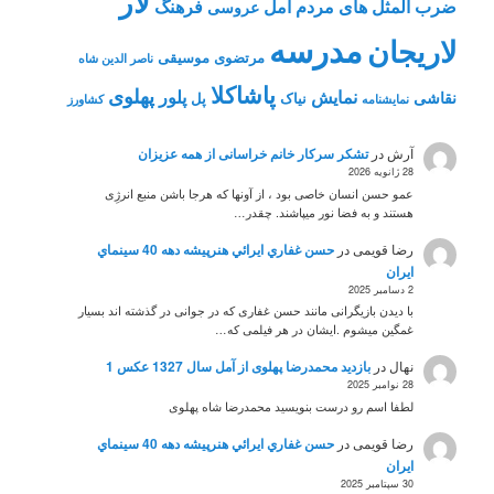
لار
ضرب المثل های مردم آمل
فرهنگ
عروسی
مدرسه
لاریجان
مرتضوی
موسیقی
ناصر الدین شاه
پاشاکلا
پهلوی
نمایش
پلور
نقاشی
نیاک
پل
نمايشنامه
کشاورز
آرش
در
تشکر سرکار خانم خراسانی از همه عزیزان
28 ژانویه 2026
عمو حسن انسان خاصی بود ، از آونها که هرجا باشن منبع انرژِی
هستند و به فضا نور میپاشند. چقدر…
رضا قویمی
در
حسن غفاري ايرائي هنرپيشه دهه 40 سينماي
ايران
2 دسامبر 2025
با دیدن بازیگرانی مانند حسن غفاری که در جوانی در گذشته اند بسیار
غمگین میشوم .ایشان در هر فیلمی که…
نهال
در
بازدید محمدرضا پهلوی از آمل سال 1327 عکس 1
28 نوامبر 2025
لطفا اسم رو درست بنویسید محمدرضا شاه پهلوی
رضا قویمی
در
حسن غفاري ايرائي هنرپيشه دهه 40 سينماي
ايران
30 سپتامبر 2025