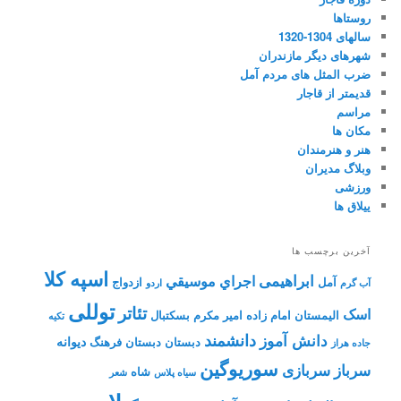
روستاها
سالهای 1304-1320
شهرهای دیگر مازندران
ضرب المثل های مردم آمل
قدیمتر از قاجار
مراسم
مکان ها
هنر و هنرمندان
وبلاگ مدیران
ورزشی
ییلاق ها
آخرین برچسب ها
اسپه کلا
ابراهیمی
اجراي موسيقي
آمل
ازدواج
آب گرم
اردو
توللی
تئاتر
اسک
الیمستان
امام زاده
امیر مکرم
بسکتبال
تکیه
دانشمند
دانش آموز
دیوانه
دبستان
دبستان فرهنگ
جاده هراز
سوریوگین
سرباز
سربازی
شاه
سیاه پلاس
شعر