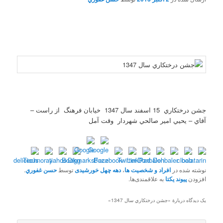
جشن درختکاري 15 اسفند سال 1347 خيابان فرهنگ از راست –
آقاي – يحيي امير صالحي شهردار وقت آمل
نوشته شده در
افراد و شخصیت ها
،
دهه چهل خورشیدی
توسط
حسن غفوري
.
افزودن
پیوند یکتا
به علاقمندی‌ها.
یک دیدگاه دربارهٔ «
جشن درختکاري سال 1347
»