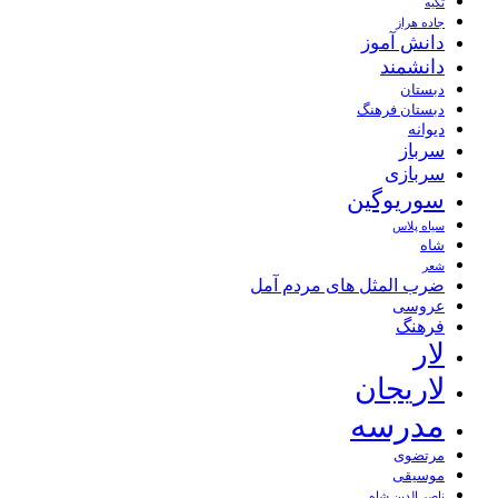
تکیه
جاده هراز
دانش آموز
دانشمند
دبستان
دبستان فرهنگ
دیوانه
سرباز
سربازی
سوریوگین
سیاه پلاس
شاه
شعر
ضرب المثل های مردم آمل
عروسی
فرهنگ
لار
لاریجان
مدرسه
مرتضوی
موسیقی
ناصر الدین شاه