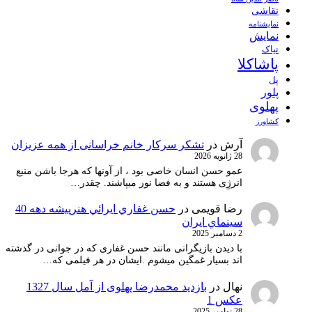
نقاشی
نمايشنامه
نمایش
نیاک
پاشاکلا
پل
پلور
پهلوی
کشاورز
آرش
در
تشکر سرکار خانم خراسانی از همه عزیزان
28 ژانویه 2026
عمو حسن انسان خاصی بود ، از آونها که هرجا باشن منبع
انرژِی هستند و به فضا نور میپاشند. چقدر…
رضا قویمی
در
حسن غفاري ايرائي هنرپيشه دهه 40
سينماي ايران
2 دسامبر 2025
با دیدن بازیگرانی مانند حسن غفاری که در جوانی در گذشته
اند بسیار غمگین میشوم .ایشان در هر فیلمی که…
نهال
در
بازدید محمدرضا پهلوی از آمل سال 1327
عکس 1
28 نوامبر 2025