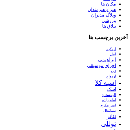
مکان ها
هنر و هنرمندان
وبلاگ مدیران
ورزشی
ییلاق ها
آخرین برچسب ها
آب گرم
آمل
ابراهیمی
اجراي موسيقي
اردو
ازدواج
اسپه کلا
اسک
الیمستان
امام زاده
امیر مکرم
بسکتبال
تئاتر
توللی