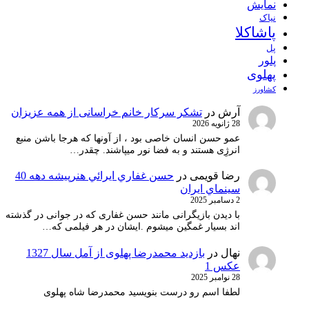
نمایش
نیاک
پاشاکلا
پل
پلور
پهلوی
کشاورز
آرش
در
تشکر سرکار خانم خراسانی از همه عزیزان
28 ژانویه 2026
عمو حسن انسان خاصی بود ، از آونها که هرجا باشن منبع
انرژِی هستند و به فضا نور میپاشند. چقدر…
رضا قویمی
در
حسن غفاري ايرائي هنرپيشه دهه 40
سينماي ايران
2 دسامبر 2025
با دیدن بازیگرانی مانند حسن غفاری که در جوانی در گذشته
اند بسیار غمگین میشوم .ایشان در هر فیلمی که…
نهال
در
بازدید محمدرضا پهلوی از آمل سال 1327
عکس 1
28 نوامبر 2025
لطفا اسم رو درست بنویسید محمدرضا شاه پهلوی