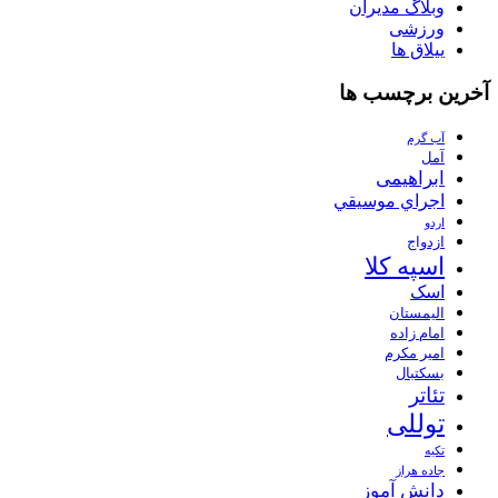
وبلاگ مدیران
ورزشی
ییلاق ها
آخرین برچسب ها
آب گرم
آمل
ابراهیمی
اجراي موسيقي
اردو
ازدواج
اسپه کلا
اسک
الیمستان
امام زاده
امیر مکرم
بسکتبال
تئاتر
توللی
تکیه
جاده هراز
دانش آموز