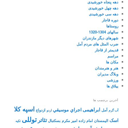
دهه پنجاه خورشیدی
دهه چهل خورشیدی
دهه سی خورشیدی
دوره قاجار
روستاها
سالهای 1304-1320
شهرهای دیگر مازندران
ضرب المثل های مردم آمل
قدیمتر از قاجار
مراسم
مکان ها
هنر و هنرمندان
وبلاگ مدیران
ورزشی
ییلاق ها
آخرین برچسب ها
اسپه کلا
ابراهیمی
اجراي موسيقي
آمل
ازدواج
آب گرم
اردو
توللی
تئاتر
اسک
الیمستان
امام زاده
امیر مکرم
بسکتبال
تکیه