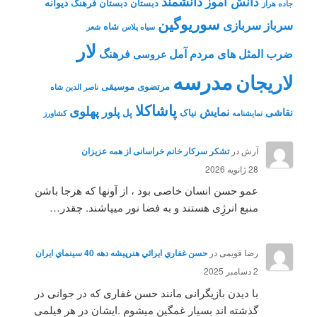
دانشمند
دانش آموز
دیوانه
دبستان
دبستان فرهنگ
جاده هراز
سوریوگین
سرباز
سربازی
شاه
سیاه پلاس
شعر
لار
ضرب المثل های مردم آمل
فرهنگ
عروسی
مدرسه
لاریجان
مرتضوی
موسیقی
ناصر الدین شاه
پاشاکلا
پهلوی
نمایش
پلور
نقاشی
نیاک
پل
نمايشنامه
کشاورز
آرش
در
تشکر سرکار خانم خراسانی از همه عزیزان
28 ژانویه 2026
عمو حسن انسان خاصی بود ، از آونها که هرجا باشن
منبع انرژِی هستند و به فضا نور میپاشند. چقدر…
رضا قویمی
در
حسن غفاري ايرائي هنرپيشه دهه 40 سينماي ايران
2 دسامبر 2025
با دیدن بازیگرانی مانند حسن غفاری که در جوانی در
گذشته اند بسیار غمگین میشوم .ایشان در هر فیلمی