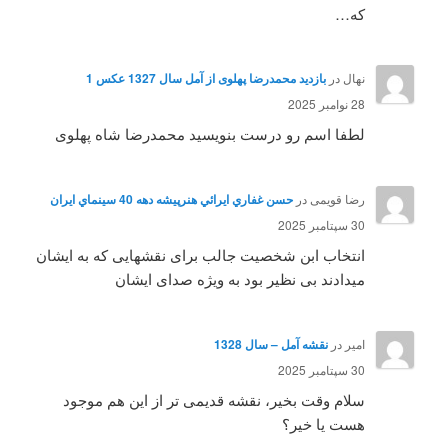
که…
نهال
در
بازدید محمدرضا پهلوی از آمل سال 1327 عکس 1
28 نوامبر 2025
لطفا اسم رو درست بنویسید محمدرضا شاه پهلوی
رضا قویمی
در
حسن غفاري ايرائي هنرپيشه دهه 40 سينماي ايران
30 سپتامبر 2025
انتخاب ابن شخصیت جالب برای نقشهایی که به ایشان
میدادند بی نظیر بود به ویژه صدای ایشان
امیر
در
نقشه آمل – سال 1328
30 سپتامبر 2025
سلام وقت بخیر، نقشه قدیمی تر از این هم موجود
هست یا خیر؟