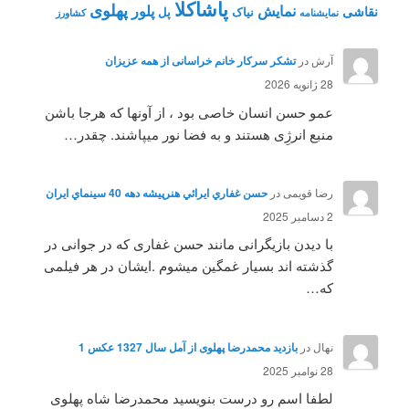
پاشاکلا
پهلوی
نمایش
پلور
نقاشی
نیاک
پل
نمايشنامه
کشاورز
آرش
در
تشکر سرکار خانم خراسانی از همه عزیزان
28 ژانویه 2026
عمو حسن انسان خاصی بود ، از آونها که هرجا باشن
منبع انرژِی هستند و به فضا نور میپاشند. چقدر…
رضا قویمی
در
حسن غفاري ايرائي هنرپيشه دهه 40 سينماي ايران
2 دسامبر 2025
با دیدن بازیگرانی مانند حسن غفاری که در جوانی در
گذشته اند بسیار غمگین میشوم .ایشان در هر فیلمی
که…
نهال
در
بازدید محمدرضا پهلوی از آمل سال 1327 عکس 1
28 نوامبر 2025
لطفا اسم رو درست بنویسید محمدرضا شاه پهلوی