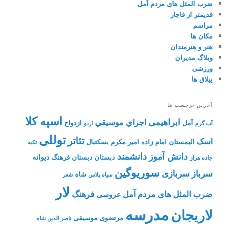
ضرب المثل های مردم آمل
قدیمتر از قاجار
مراسم
مکان ها
هنر و هنرمندان
وبلاگ مدیران
ورزشی
ییلاق ها
آخرین برچسب ها
اسپه کلا
ابراهیمی
اجراي موسيقي
آمل
ازدواج
آب گرم
اردو
توللی
تئاتر
اسک
الیمستان
امام زاده
امیر مکرم
بسکتبال
تکیه
دانشمند
دانش آموز
دیوانه
دبستان
دبستان فرهنگ
جاده هراز
سوریوگین
سرباز
سربازی
شاه
سیاه پلاس
شعر
لار
ضرب المثل های مردم آمل
فرهنگ
عروسی
مدرسه
لاریجان
مرتضوی
موسیقی
ناصر الدین شاه