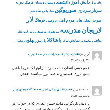
دانشمند
دانش آموز
دیوانه
دبستان
دبستان فرهنگ
جاده هراز
سوریوگین
سرباز
سربازی
شاه
سیاه پلاس
شعر
لار
ضرب المثل های مردم آمل
فرهنگ
عروسی
مدرسه
لاریجان
مرتضوی
موسیقی
ناصر الدین شاه
پاشاکلا
پهلوی
نمایش
پلور
نقاشی
نیاک
پل
نمايشنامه
کشاورز
آرش
در
تشکر سرکار خانم خراسانی از همه عزیزان
28 ژانویه 2026
عمو حسن انسان خاصی بود ، از آونها که هرجا باشن
منبع انرژِی هستند و به فضا نور میپاشند. چقدر…
رضا قویمی
در
حسن غفاري ايرائي هنرپيشه دهه 40 سينماي ايران
2 دسامبر 2025
با دیدن بازیگرانی مانند حسن غفاری که در جوانی در
گذشته اند بسیار غمگین میشوم .ایشان در هر فیلمی