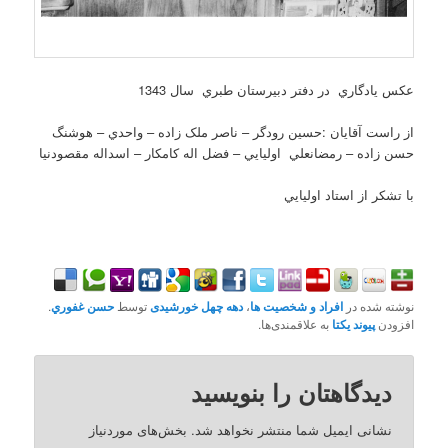
عکس يادگاري در دفتر دبيرستان طبري سال 1343
از راست آقايان :حسين رودگر – ناصر ملک زاده – واحدي – هوشنگ
حسن زاده – رمضانعلي اوليايي – فضل اله کامکار – اسداله مقصودنيا
با تشکر از استاد اوليايي
نوشته شده در
افراد و شخصیت ها
،
دهه چهل خورشیدی
توسط
حسن غفوري
.
افزودن
پیوند یکتا
به علاقمندی‌ها.
دیدگاهتان را بنویسید
نشانی ایمیل شما منتشر نخواهد شد.
بخش‌های موردنیاز