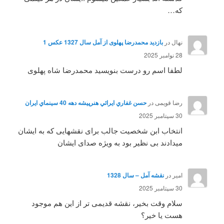
که…
نهال
در
بازدید محمدرضا پهلوی از آمل سال 1327 عکس 1
28 نوامبر 2025
لطفا اسم رو درست بنویسید محمدرضا شاه پهلوی
رضا قویمی
در
حسن غفاري ايرائي هنرپيشه دهه 40 سينماي ايران
30 سپتامبر 2025
انتخاب ابن شخصیت جالب برای نقشهایی که به ایشان
میدادند بی نظیر بود به ویژه صدای ایشان
امیر
در
نقشه آمل – سال 1328
30 سپتامبر 2025
سلام وقت بخیر، نقشه قدیمی تر از این هم موجود
هست یا خیر؟