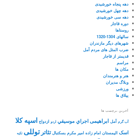
دهه پنجاه خورشیدی
دهه چهل خورشیدی
دهه سی خورشیدی
دوره قاجار
روستاها
سالهای 1304-1320
شهرهای دیگر مازندران
ضرب المثل های مردم آمل
قدیمتر از قاجار
مراسم
مکان ها
هنر و هنرمندان
وبلاگ مدیران
ورزشی
ییلاق ها
آخرین برچسب ها
اسپه کلا
ابراهیمی
اجراي موسيقي
آمل
ازدواج
آب گرم
اردو
توللی
تئاتر
اسک
الیمستان
امام زاده
امیر مکرم
بسکتبال
تکیه