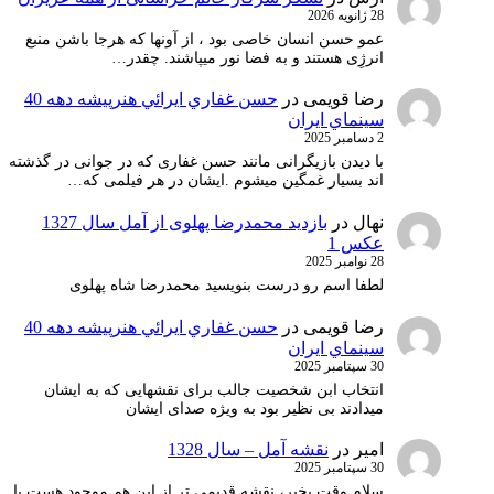
28 ژانویه 2026
عمو حسن انسان خاصی بود ، از آونها که هرجا باشن منبع
انرژِی هستند و به فضا نور میپاشند. چقدر…
رضا قویمی
در
حسن غفاري ايرائي هنرپيشه دهه 40
سينماي ايران
2 دسامبر 2025
با دیدن بازیگرانی مانند حسن غفاری که در جوانی در گذشته
اند بسیار غمگین میشوم .ایشان در هر فیلمی که…
نهال
در
بازدید محمدرضا پهلوی از آمل سال 1327
عکس 1
28 نوامبر 2025
لطفا اسم رو درست بنویسید محمدرضا شاه پهلوی
رضا قویمی
در
حسن غفاري ايرائي هنرپيشه دهه 40
سينماي ايران
30 سپتامبر 2025
انتخاب ابن شخصیت جالب برای نقشهایی که به ایشان
میدادند بی نظیر بود به ویژه صدای ایشان
امیر
در
نقشه آمل – سال 1328
30 سپتامبر 2025
سلام وقت بخیر، نقشه قدیمی تر از این هم موجود هست یا