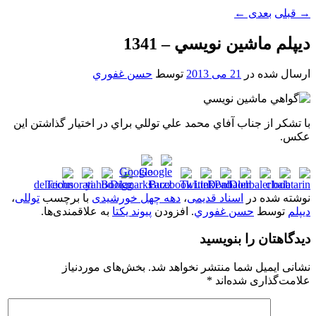
→
قبلی
بعدی
←
ديپلم ماشين نويسي – 1341
ارسال شده در
21 می 2013
توسط
حسن غفوري
با تشکر از جناب آفاي محمد علي توللي براي در اختيار گذاشتن اين
عکس.
نوشته شده در
اسناد قدیمی
،
دهه چهل خورشیدی
با برچسب
توللی
،
ديپلم
توسط
حسن غفوري
. افزودن
پیوند یکتا
به علاقمندی‌ها.
دیدگاهتان را بنویسید
نشانی ایمیل شما منتشر نخواهد شد.
بخش‌های موردنیاز
علامت‌گذاری شده‌اند
*