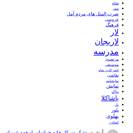
شاه
شعر
ضرب المثل های مردم آمل
عروسی
فرهنگ
لار
لاریجان
مدرسه
مرتضوی
موسیقی
ناصر الدین شاه
نقاشی
نمايشنامه
نمایش
نیاک
پاشاکلا
پل
پلور
پهلوی
کشاورز
آرش
در
تشکر سرکار خانم خراسانی از همه عزیزان