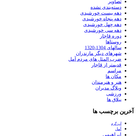
تصاویر
دسته‌بندی نشده
دهه بیست خورشیدی
دهه پنجاه خورشیدی
دهه چهل خورشیدی
دهه سی خورشیدی
دوره قاجار
روستاها
سالهای 1304-1320
شهرهای دیگر مازندران
ضرب المثل های مردم آمل
قدیمتر از قاجار
مراسم
مکان ها
هنر و هنرمندان
وبلاگ مدیران
ورزشی
ییلاق ها
آخرین برچسب ها
آب گرم
آمل
ابراهیمی