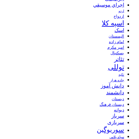
اجراي موسيقي
اردو
ازدواج
اسپه کلا
اسک
الیمستان
امام زاده
امیر مکرم
بسکتبال
تئاتر
توللی
تکیه
جاده هراز
دانش آموز
دانشمند
دبستان
دبستان فرهنگ
دیوانه
سرباز
سربازی
سوریوگین
سیاه پلاس