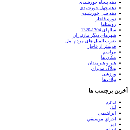
دهه پنجاه خورشیدی
دهه چهل خورشیدی
دهه سی خورشیدی
دوره قاجار
روستاها
سالهای 1304-1320
شهرهای دیگر مازندران
ضرب المثل های مردم آمل
قدیمتر از قاجار
مراسم
مکان ها
هنر و هنرمندان
وبلاگ مدیران
ورزشی
ییلاق ها
آخرین برچسب ها
آب گرم
آمل
ابراهیمی
اجراي موسيقي
اردو
ازدواج