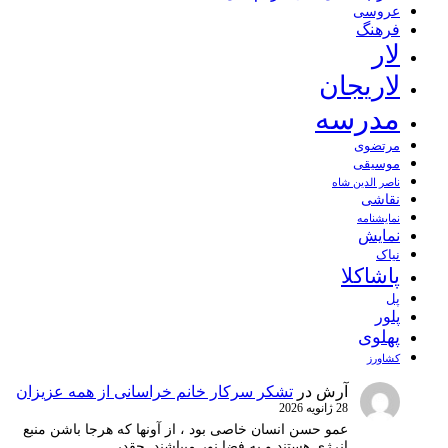
عروسی
فرهنگ
لار
لاریجان
مدرسه
مرتضوی
موسیقی
ناصر الدین شاه
نقاشی
نمايشنامه
نمایش
نیاک
پاشاکلا
پل
پلور
پهلوی
کشاورز
آرش
در
تشکر سرکار خانم خراسانی از همه عزیزان
28 ژانویه 2026
عمو حسن انسان خاصی بود ، از آونها که هرجا باشن منبع
انرژِی هستند و به فضا نور میپاشند. چقدر…