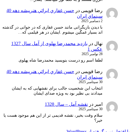
رضا قویمی
در
حسن غفاري ايرائي هنرپيشه دهه 40
سينماي ايران
2 دسامبر 2025
با دیدن بازیگرانی مانند حسن غفاری که در جوانی در گذشته
اند بسیار غمگین میشوم .ایشان در هر فیلمی که…
نهال
در
بازدید محمدرضا پهلوی از آمل سال 1327
عکس 1
28 نوامبر 2025
لطفا اسم رو درست بنویسید محمدرضا شاه پهلوی
رضا قویمی
در
حسن غفاري ايرائي هنرپيشه دهه 40
سينماي ايران
30 سپتامبر 2025
انتخاب ابن شخصیت جالب برای نقشهایی که به ایشان
میدادند بی نظیر بود به ویژه صدای ایشان
امیر
در
نقشه آمل – سال 1328
30 سپتامبر 2025
سلام وقت بخیر، نقشه قدیمی تر از این هم موجود هست یا
خیر؟
با افتخار نیرو گرفته از WordPress