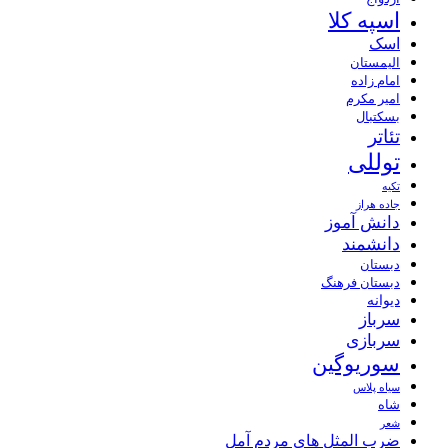
اسپه کلا
اسک
الیمستان
امام زاده
امیر مکرم
بسکتبال
تئاتر
توللی
تکیه
جاده هراز
دانش آموز
دانشمند
دبستان
دبستان فرهنگ
دیوانه
سرباز
سربازی
سوریوگین
سیاه پلاس
شاه
شعر
ضرب المثل های مردم آمل