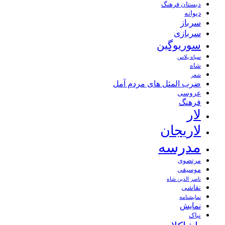
دبستان فرهنگ
دیوانه
سرباز
سربازی
سوریوگین
سیاه پلاس
شاه
شعر
ضرب المثل های مردم آمل
عروسی
فرهنگ
لار
لاریجان
مدرسه
مرتضوی
موسیقی
ناصر الدین شاه
نقاشی
نمايشنامه
نمایش
نیاک