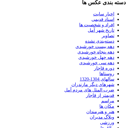
دسته بندی عکس ها
اخبار سایت
اسناد قدیمی
افراد و شخصیت ها
تاریخ شهر آمل
تصاویر
دسته‌بندی نشده
دهه بیست خورشیدی
دهه پنجاه خورشیدی
دهه چهل خورشیدی
دهه سی خورشیدی
دوره قاجار
روستاها
سالهای 1304-1320
شهرهای دیگر مازندران
ضرب المثل های مردم آمل
قدیمتر از قاجار
مراسم
مکان ها
هنر و هنرمندان
وبلاگ مدیران
ورزشی
ییلاق ها