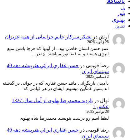
پاشاکلا
پل
پلور
پهلوی
کشاورز
آرش
در
تشکر سرکار خانم خراسانی از همه عزیزان
28 ژانویه 2026
عمو حسن انسان خاصی بود ، از آونها که هرجا باشن منبع
انرژِی هستند و به فضا نور میپاشند. چقدر…
رضا قویمی
در
حسن غفاري ايرائي هنرپيشه دهه 40
سينماي ايران
2 دسامبر 2025
با دیدن بازیگرانی مانند حسن غفاری که در جوانی در گذشته
اند بسیار غمگین میشوم .ایشان در هر فیلمی که…
نهال
در
بازدید محمدرضا پهلوی از آمل سال 1327
عکس 1
28 نوامبر 2025
لطفا اسم رو درست بنویسید محمدرضا شاه پهلوی
رضا قویمی
در
حسن غفاري ايرائي هنرپيشه دهه 40
سينماي ايران