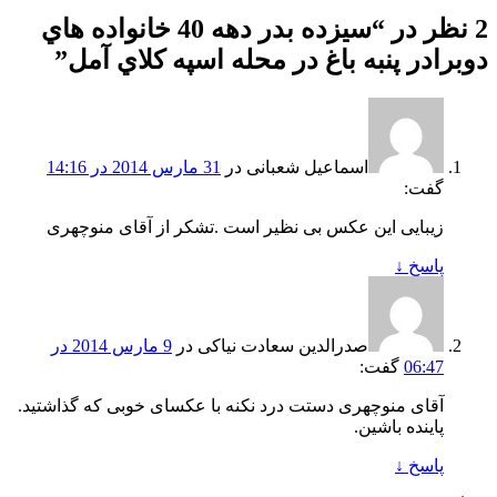
2 نظر در “
سيزده بدر دهه 40 خانواده هاي
دوبرادر پنبه باغ در محله اسپه کلاي آمل
”
اسماعیل شعبانی
در
31 مارس 2014 در 14:16
گفت:
زیبایی این عکس بی نظیر است .تشکر از آقای منوچهری
پاسخ
↓
صدرالدین سعادت نیاکی
در
9 مارس 2014 در
06:47
گفت:
آقای منوچهری دستت درد نکنه با عکسای خوبی که گذاشتید.
پاینده باشین.
پاسخ
↓