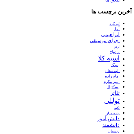
آخرین برچسب ها
آب گرم
آمل
ابراهیمی
اجراي موسيقي
اردو
ازدواج
اسپه کلا
اسک
الیمستان
امام زاده
امیر مکرم
بسکتبال
تئاتر
توللی
تکیه
جاده هراز
دانش آموز
دانشمند
دبستان