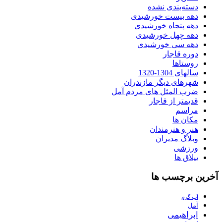
دسته‌بندی نشده
دهه بیست خورشیدی
دهه پنجاه خورشیدی
دهه چهل خورشیدی
دهه سی خورشیدی
دوره قاجار
روستاها
سالهای 1304-1320
شهرهای دیگر مازندران
ضرب المثل های مردم آمل
قدیمتر از قاجار
مراسم
مکان ها
هنر و هنرمندان
وبلاگ مدیران
ورزشی
ییلاق ها
آخرین برچسب ها
آب گرم
آمل
ابراهیمی