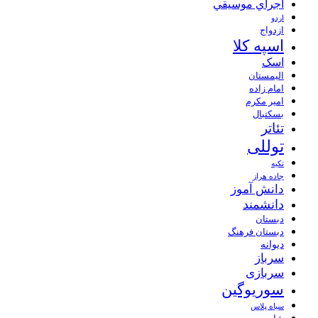
اجراي موسيقي
اردو
ازدواج
اسپه کلا
اسک
الیمستان
امام زاده
امیر مکرم
بسکتبال
تئاتر
توللی
تکیه
جاده هراز
دانش آموز
دانشمند
دبستان
دبستان فرهنگ
دیوانه
سرباز
سربازی
سوریوگین
سیاه پلاس