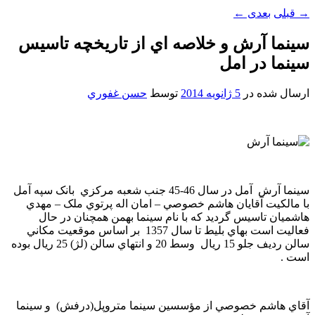
→
قبلی
بعدی
←
سينما آرش و خلاصه اي از تاريخچه تاسيس
سينما در امل
ارسال شده در
5 ژانویه 2014
توسط
حسن غفوري
سينما آرش آمل در سال 46-45 جنب شعبه مرکزي بانک سپه آمل
با مالکيت آقايان هاشم خصوصي – امان اله پرتوي ملک – مهدي
هاشميان تاسيس گرديد که با نام سينما بهمن همچنان در حال
فعاليت است بهاي بليط تا سال 1357 بر اساس موقعيت مکاني
سالن رديف جلو 15 ريال وسط 20 و انتهاي سالن (لژ) 25 ريال بوده
است .
آقاي هاشم خصوصي از مؤسسين سينما متروپل(درفش) و سينما