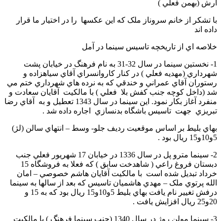
آرش (بهمن فعلي )
با تشکر از خانم سروناز ملک که اين عکسها را در اختيار ما قرار
داده اند
خلاصه اي از تاريخچه تاسيس سينما در آمل
1- نخستين سينما در سال 32-31 به نام فرهنگ در خيابان پشت
شهرداري (مهديه فعلي ) در کنار کاروانسراي آقاي سياهزاده و
رستوران آقاي عمراني و خندقي که به نرده هاي شهرداري ختم مي
شد (داخل کوچه جنب کفش بلا فعلي ) با مالکيت آقايان سعادت و
منفرد آغاز بکار نمود. اين سينما در سال 1343 تعطيل و به آقاي رضا
تبريزي جهت تاسيس باشگاه بدنسازي اجاره داده شد .
بهاي بليط بر اساس موقعيت رديف جلو- وسط – انتهاي سالن (لژ)
5و10و15 ريال بود .
2- سينما مترو پل در سال 1336 در خيابان 17 شهريور فعلي جنب
دبستان فروغ راعي ( شاهدخت سابق ) که فعلا به فروشگاه 15
خرداد تبديل شده است با مالکيت آقايان هاشم خصوصي – امان
الله پرتوي ملک – مهدي هاشميان تاسيس که بعد از سالها به سينما
درفش تغيير نام يافت بهاي بليط 5و10و15 ريال بود که به 15 و
20و25 ريال افزايش يافت .
3- سينما مولن روژ در سال 1340 (جنب سينما فرهنگ ) با مالکيت