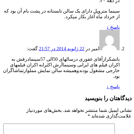
در دهه ۴۰.
سینما متروپل دارای یک سالن تابستانه در پشت بام آن بود که
از خرداد ماه آغاز بکار میکرد.
پاسخ
↓
امیر
در
22 ژانویه 2014 در 21:57
گفت:
باتشکرازآقای غفوری درسالهای 50الی 57سینمادرفش به
اکران فیلم های ایرانی وسینماآرش اکثرابه اکران فیلمهای
خارجی مشغول بودندوهمیشه سالن نمایش مملوازتماشاگران
بود.
پاسخ
↓
دیدگاهتان را بنویسید
نشانی ایمیل شما منتشر نخواهد شد.
بخش‌های موردنیاز
علامت‌گذاری شده‌اند
*