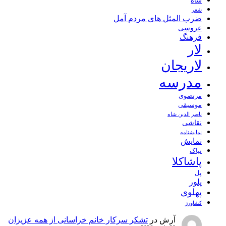
شاه
شعر
ضرب المثل های مردم آمل
عروسی
فرهنگ
لار
لاریجان
مدرسه
مرتضوی
موسیقی
ناصر الدین شاه
نقاشی
نمايشنامه
نمایش
نیاک
پاشاکلا
پل
پلور
پهلوی
کشاورز
آرش
در
تشکر سرکار خانم خراسانی از همه عزیزان