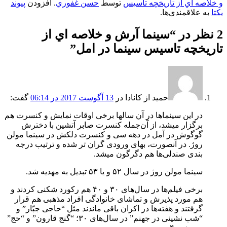
و خلاصه اي از تاريخچه تاسيس
توسط
حسن غفوري
. افزودن
پیوند
یکتا
به علاقمندی‌ها.
2 نظر در “
سينما آرش و خلاصه اي از
تاريخچه تاسيس سينما در امل
”
حمید از کانادا
در
13 آگوست 2017 در 06:14
گفت:
در این سینما‌ها در آن سالها برخی‌ اوقات نمایش و کنسرت هم
برگزار میشد، از آن‌جمله کنسرت صابر آتشین با دخترش
گوگوش در آمل در دهه سی‌ و کنسرت دلکش در سینما مولن
روژ. در آنصورت، بهای ورودی گران تر شده و ترتیب درجه
بندی صندلی‌ها هم دگرگون میشد.
سینما مولن روژ در سال ۵۲ و یا ۵۳ تبدیل به مهدیه شد.
برخی‌ فیلم‌ها در سال‌های ۳۰ و ۴۰ هم رکورد شکنی کردند و
هم مورد پذیرش و تماشای خانواد‌گی افراد مذهبی‌ هم قرار
گرفتند و هفته‌ها در اکران باقی‌ ماندند مثل “حاجی جبّار” و
“شب نشینی در جهنم” در سال‌های ۳۰؛ “گنج قارون” و “حج”