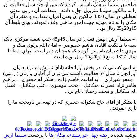
صاحبان سينما فرهنگ تاسيس گرديد که پس از چند سال فعاليت آن
را به مالکين سينما متروپل اجاره دادند . متعاقب آن در پي مدتي
تعطيلي در سال 1350 مالکين آن يعني آقايان سعادت و منفرد آن
مکان را به نام مهديه جهت امور مذهبي وقف نمودند . بهاي بليط آن
15و20و25 ريال بود .
4- سينما آرش (بهمن فعلي) در سال 46و45 جنب شعبه مرکزي بانک
سپه با مالکيت آقايان هاشم خصوصي – امان الله پرتوي ملک و
مهدي هاشميان تاسيس گرديد که همچنان داير است . بهاي بليط تا
سال 1357 مبلغ 15و20و25 ريال بوده است .
اسامي کساني که در بخش آپاراتخانه (اتاق نمايش فيلم ) بعنوان
آپاراتچي تا سال 57 فعاليت داشتند مي توان از آقايان وارتان (ارمني)
– جعفر شيرازي – ابوالقاسم قاسم زاده – شکراله جعفري – ابراهيم
طاهر نژاد- نصراله ميکائيل – محمد موسوي – علي ميکائيل – فضل
اله ميکائيل و محمد رحماني نام برد .
با تشکر از آقاي حاج شکراله جعفري که در تهيه اين تاريخچه ما را
ياري نمودند .
نوشته شده در
دهه چهل خورشیدی
،
مکان ها
با برچسب
سينما آرش