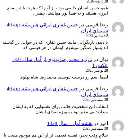
28 ژانویه 2026
عمو حسن انسان خاصی بود ، از آونها که هرجا باشن منبع
انرژِی هستند و به فضا نور میپاشند. چقدر…
رضا قویمی
در
حسن غفاري ايرائي هنرپيشه دهه 40
سينماي ايران
2 دسامبر 2025
با دیدن بازیگرانی مانند حسن غفاری که در جوانی در گذشته
اند بسیار غمگین میشوم .ایشان در هر فیلمی که…
نهال
در
بازدید محمدرضا پهلوی از آمل سال 1327
عکس 1
28 نوامبر 2025
لطفا اسم رو درست بنویسید محمدرضا شاه پهلوی
رضا قویمی
در
حسن غفاري ايرائي هنرپيشه دهه 40
سينماي ايران
30 سپتامبر 2025
انتخاب ابن شخصیت جالب برای نقشهایی که به ایشان
میدادند بی نظیر بود به ویژه صدای ایشان
امیر
در
نقشه آمل – سال 1328
30 سپتامبر 2025
سلام وقت بخیر، نقشه قدیمی تر از این هم موجود هست یا