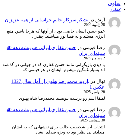
پهلوی
کشاورز
آرش
در
تشکر سرکار خانم خراسانی از همه عزیزان
28 ژانویه 2026
عمو حسن انسان خاصی بود ، از آونها که هرجا باشن منبع
انرژِی هستند و به فضا نور میپاشند. چقدر…
رضا قویمی
در
حسن غفاري ايرائي هنرپيشه دهه 40
سينماي ايران
2 دسامبر 2025
با دیدن بازیگرانی مانند حسن غفاری که در جوانی در گذشته
اند بسیار غمگین میشوم .ایشان در هر فیلمی که…
نهال
در
بازدید محمدرضا پهلوی از آمل سال 1327
عکس 1
28 نوامبر 2025
لطفا اسم رو درست بنویسید محمدرضا شاه پهلوی
رضا قویمی
در
حسن غفاري ايرائي هنرپيشه دهه 40
سينماي ايران
30 سپتامبر 2025
انتخاب ابن شخصیت جالب برای نقشهایی که به ایشان
میدادند بی نظیر بود به ویژه صدای ایشان