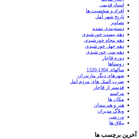
اسناد قدیمی
افراد و شخصیت ها
تاریخ شهر آمل
تصاویر
دسته‌بندی نشده
دهه بیست خورشیدی
دهه پنجاه خورشیدی
دهه چهل خورشیدی
دهه سی خورشیدی
دوره قاجار
روستاها
سالهای 1304-1320
شهرهای دیگر مازندران
ضرب المثل های مردم آمل
قدیمتر از قاجار
مراسم
مکان ها
هنر و هنرمندان
وبلاگ مدیران
ورزشی
ییلاق ها
آخرین برچسب ها