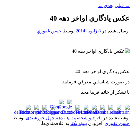
→
قبلی
بعدی
←
عکس يادگاري اواخر دهه 40
ارسال شده در
8 ژانویه 2014
توسط
حسن غفوري
عکس يادگاري اواخر دهه 40
در صورت شناسايي معرفي فرماييد
با تشکر از خانم فريبا مجد
نوشته شده در
افراد و شخصیت ها
،
دهه چهل خورشیدی
توسط
حسن غفوري
. افزودن
پیوند یکتا
به علاقمندی‌ها.