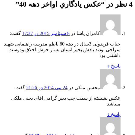
4 نظر در “
عکس يادگاري اواخر دهه 40
”
کامران پاشا
در
8 سپتامبر 2015 در 17:37
گفت:
جناب فریدونی 3سال در دهه 60 ناظم مدرسه راهنمایی شهید
سراجی بودند یادش بخیر انسان بسار خوش اخلاق ودوست
داشتنی بود
پاسخ
↓
محسن ملکی
در
24 می 2014 در 21:26
گفت:
عکس نشسته از سمت چپ دبیر گرامی اقای یحیی ملکی
میباشد
پاسخ
↓