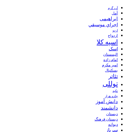
آب گرم
آمل
ابراهیمی
اجراي موسيقي
اردو
ازدواج
اسپه کلا
اسک
الیمستان
امام زاده
امیر مکرم
بسکتبال
تئاتر
توللی
تکیه
جاده هراز
دانش آموز
دانشمند
دبستان
دبستان فرهنگ
دیوانه
سرباز