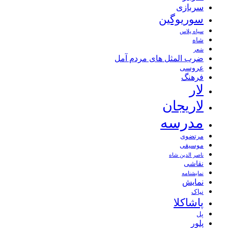
سربازی
سوریوگین
سیاه پلاس
شاه
شعر
ضرب المثل های مردم آمل
عروسی
فرهنگ
لار
لاریجان
مدرسه
مرتضوی
موسیقی
ناصر الدین شاه
نقاشی
نمايشنامه
نمایش
نیاک
پاشاکلا
پل
پلور