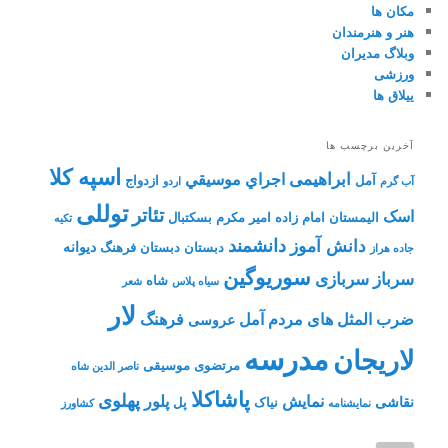
مکان ها
هنر و هنرمندان
وبلاگ مدیران
ورزشی
ییلاق ها
آخرین برچسب ها
اسپه کلا
ابراهیمی
اجراي موسيقي
آمل
ازدواج
آب گرم
اردو
توللی
تئاتر
اسک
الیمستان
امام زاده
امیر مکرم
بسکتبال
تکیه
دانشمند
دانش آموز
دیوانه
دبستان
دبستان فرهنگ
جاده هراز
سوریوگین
سرباز
سربازی
شاه
سیاه پلاس
شعر
لار
ضرب المثل های مردم آمل
فرهنگ
عروسی
مدرسه
لاریجان
مرتضوی
موسیقی
ناصر الدین شاه
پاشاکلا
پهلوی
نمایش
پلور
نقاشی
نیاک
پل
نمايشنامه
کشاورز