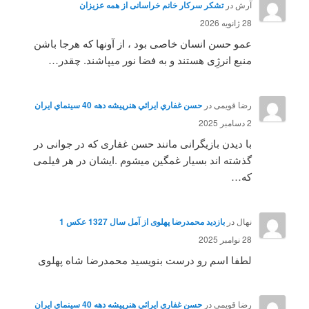
آرش
در
تشکر سرکار خانم خراسانی از همه عزیزان
28 ژانویه 2026
عمو حسن انسان خاصی بود ، از آونها که هرجا باشن
منبع انرژِی هستند و به فضا نور میپاشند. چقدر…
رضا قویمی
در
حسن غفاري ايرائي هنرپيشه دهه 40 سينماي ايران
2 دسامبر 2025
با دیدن بازیگرانی مانند حسن غفاری که در جوانی در
گذشته اند بسیار غمگین میشوم .ایشان در هر فیلمی
که…
نهال
در
بازدید محمدرضا پهلوی از آمل سال 1327 عکس 1
28 نوامبر 2025
لطفا اسم رو درست بنویسید محمدرضا شاه پهلوی
رضا قویمی
در
حسن غفاري ايرائي هنرپيشه دهه 40 سينماي ايران