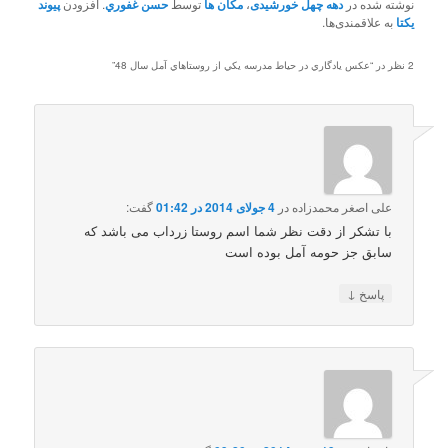
نوشته شده در
دهه چهل خورشیدی
،
مکان ها
توسط
حسن غفوري
. افزودن
پیوند
یکتا
به علاقمندی‌ها.
2 نظر در “
عکس يادگاري در حياط مدرسه يکي از روستاهاي آمل سال 48
”
علی اصغر محمدزاده
در
4 جولای 2014 در 01:42
گفت:
با تشکر از دقت نظر شما اسم روستا زرداب می باشد که
سابق جز حومه آمل بوده است
↓
پاسخ