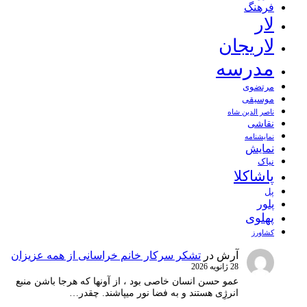
فرهنگ
لار
لاریجان
مدرسه
مرتضوی
موسیقی
ناصر الدین شاه
نقاشی
نمايشنامه
نمایش
نیاک
پاشاکلا
پل
پلور
پهلوی
کشاورز
آرش
در
تشکر سرکار خانم خراسانی از همه عزیزان
28 ژانویه 2026
عمو حسن انسان خاصی بود ، از آونها که هرجا باشن منبع
انرژِی هستند و به فضا نور میپاشند. چقدر…