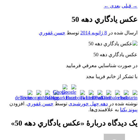
→
قبلی
بعدی
←
عکس يادگاري دهه 50
ارسال شده در
8 ژانویه 2014
توسط
حسن غفوري
عکس يادگاري دهه 50
در صورت شناسايي معرفي فرماييد
با تشکر از خانم فريبا مجد
نوشته شده در
دهه چهل خورشیدی
توسط
حسن غفوري
. افزودن
پیوند یکتا
به علاقمندی‌ها.
یک دیدگاه دربارهٔ «
عکس يادگاري دهه 50
»