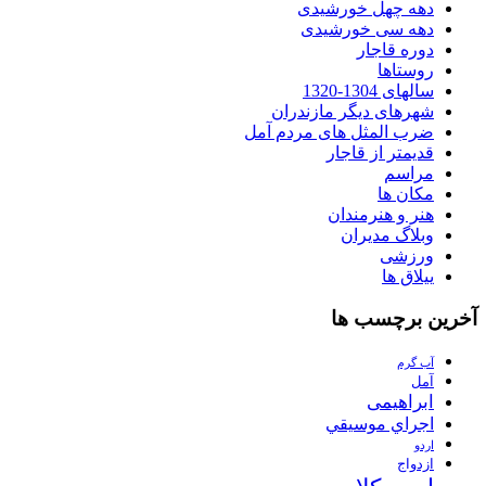
دهه چهل خورشیدی
دهه سی خورشیدی
دوره قاجار
روستاها
سالهای 1304-1320
شهرهای دیگر مازندران
ضرب المثل های مردم آمل
قدیمتر از قاجار
مراسم
مکان ها
هنر و هنرمندان
وبلاگ مدیران
ورزشی
ییلاق ها
آخرین برچسب ها
آب گرم
آمل
ابراهیمی
اجراي موسيقي
اردو
ازدواج