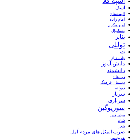
اسپه کلا
اسک
الیمستان
امام زاده
امیر مکرم
بسکتبال
تئاتر
توللی
تکیه
جاده هراز
دانش آموز
دانشمند
دبستان
دبستان فرهنگ
دیوانه
سرباز
سربازی
سوریوگین
سیاه پلاس
شاه
شعر
ضرب المثل های مردم آمل
عروسی