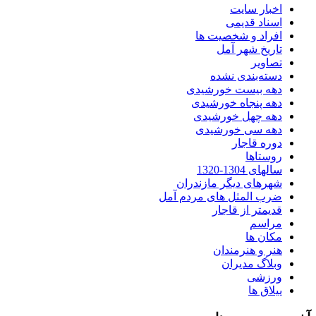
اخبار سایت
اسناد قدیمی
افراد و شخصیت ها
تاریخ شهر آمل
تصاویر
دسته‌بندی نشده
دهه بیست خورشیدی
دهه پنجاه خورشیدی
دهه چهل خورشیدی
دهه سی خورشیدی
دوره قاجار
روستاها
سالهای 1304-1320
شهرهای دیگر مازندران
ضرب المثل های مردم آمل
قدیمتر از قاجار
مراسم
مکان ها
هنر و هنرمندان
وبلاگ مدیران
ورزشی
ییلاق ها