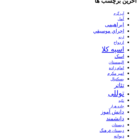
آخرین برچسب ها
آب گرم
آمل
ابراهیمی
اجراي موسيقي
اردو
ازدواج
اسپه کلا
اسک
الیمستان
امام زاده
امیر مکرم
بسکتبال
تئاتر
توللی
تکیه
جاده هراز
دانش آموز
دانشمند
دبستان
دبستان فرهنگ
دیوانه