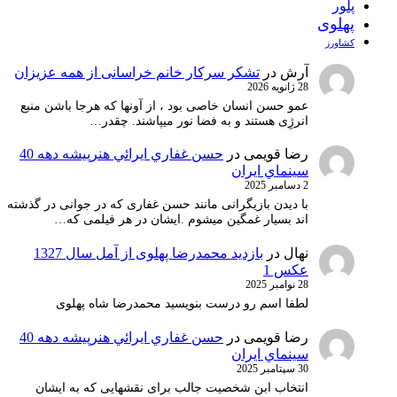
پلور
پهلوی
کشاورز
آرش
در
تشکر سرکار خانم خراسانی از همه عزیزان
28 ژانویه 2026
عمو حسن انسان خاصی بود ، از آونها که هرجا باشن منبع
انرژِی هستند و به فضا نور میپاشند. چقدر…
رضا قویمی
در
حسن غفاري ايرائي هنرپيشه دهه 40
سينماي ايران
2 دسامبر 2025
با دیدن بازیگرانی مانند حسن غفاری که در جوانی در گذشته
اند بسیار غمگین میشوم .ایشان در هر فیلمی که…
نهال
در
بازدید محمدرضا پهلوی از آمل سال 1327
عکس 1
28 نوامبر 2025
لطفا اسم رو درست بنویسید محمدرضا شاه پهلوی
رضا قویمی
در
حسن غفاري ايرائي هنرپيشه دهه 40
سينماي ايران
30 سپتامبر 2025
انتخاب ابن شخصیت جالب برای نقشهایی که به ایشان