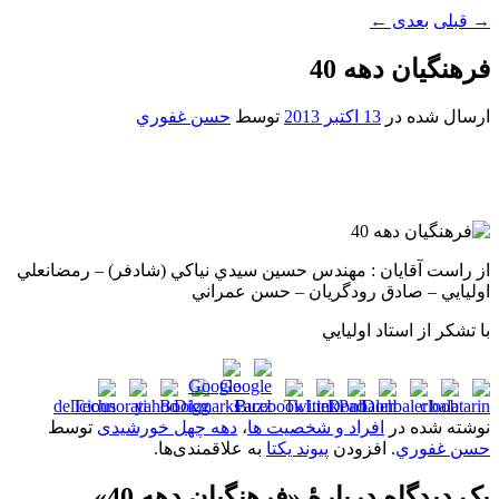
→
قبلی
بعدی
←
فرهنگيان دهه 40
ارسال شده در
13 اکتبر 2013
توسط
حسن غفوري
از راست آقايان : مهندس حسين سيدي نياکي (شادفر) – رمضانعلي
اوليايي – صادق رودگريان – حسن عمراني
با تشکر از استاد اوليايي
نوشته شده در
افراد و شخصیت ها
،
دهه چهل خورشیدی
توسط
حسن غفوري
. افزودن
پیوند یکتا
به علاقمندی‌ها.
یک دیدگاه دربارهٔ «
فرهنگيان دهه 40
»