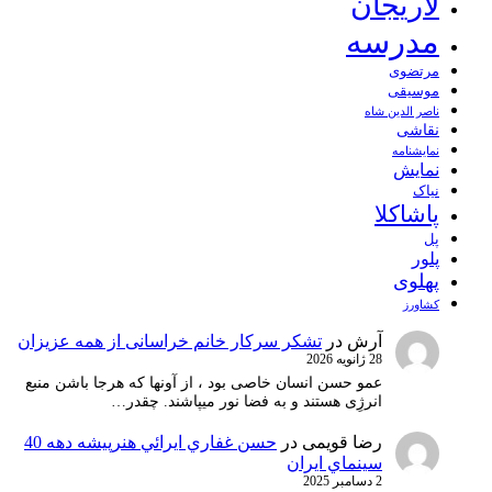
لاریجان
مدرسه
مرتضوی
موسیقی
ناصر الدین شاه
نقاشی
نمايشنامه
نمایش
نیاک
پاشاکلا
پل
پلور
پهلوی
کشاورز
آرش
در
تشکر سرکار خانم خراسانی از همه عزیزان
28 ژانویه 2026
عمو حسن انسان خاصی بود ، از آونها که هرجا باشن منبع
انرژِی هستند و به فضا نور میپاشند. چقدر…
رضا قویمی
در
حسن غفاري ايرائي هنرپيشه دهه 40
سينماي ايران
2 دسامبر 2025