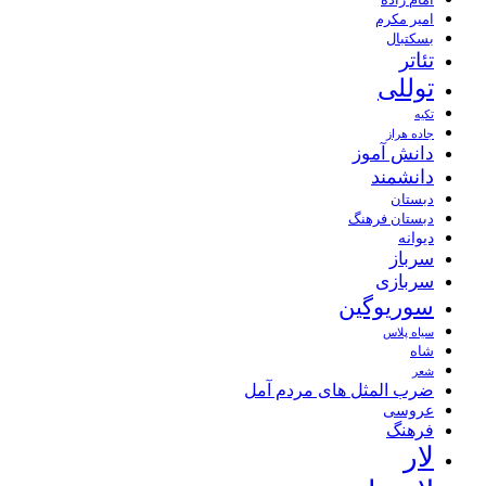
امیر مکرم
بسکتبال
تئاتر
توللی
تکیه
جاده هراز
دانش آموز
دانشمند
دبستان
دبستان فرهنگ
دیوانه
سرباز
سربازی
سوریوگین
سیاه پلاس
شاه
شعر
ضرب المثل های مردم آمل
عروسی
فرهنگ
لار