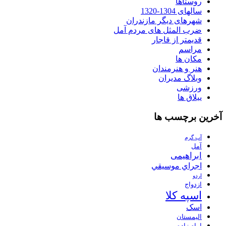
روستاها
سالهای 1304-1320
شهرهای دیگر مازندران
ضرب المثل های مردم آمل
قدیمتر از قاجار
مراسم
مکان ها
هنر و هنرمندان
وبلاگ مدیران
ورزشی
ییلاق ها
آخرین برچسب ها
آب گرم
آمل
ابراهیمی
اجراي موسيقي
اردو
ازدواج
اسپه کلا
اسک
الیمستان
امام زاده